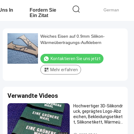
 Uns In
Fordern Sie
German
Ein Zitat
Weiches Eisen auf 0.9mm Silikon-
Wärmeübertragungs-Aufklebern
Kontaktieren Sie uns jetzt
Mehr erfahren
Verwandte Videos
Hochwertiger 3D-Silikondr
uck, geprägtes Logo-Abz
eichen, Bekleidungsetiket
t, Silikonetikett, Wärmeüb
ertragung für Kleidung
Silikon-Wärmeübertragungs-A