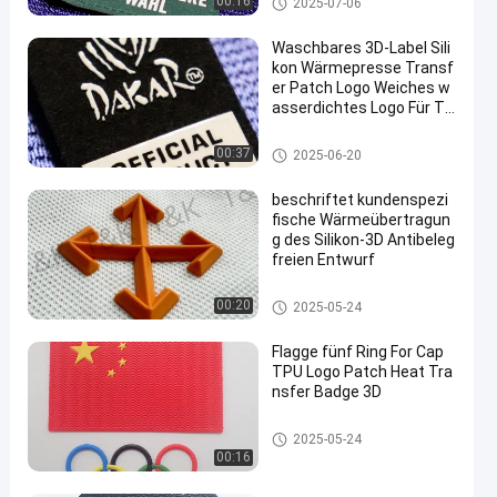
00:16
2025-07-06
ufkleber
Waschbares 3D-Label Sili
kon Wärmepresse Transf
er Patch Logo Weiches w
asserdichtes Logo Für T-
Shirts Taschen Schuhe
Silikon-Wärmeübertragungs-A
00:37
2025-06-20
ufkleber
beschriftet kundenspezi
fische Wärmeübertragun
g des Silikon-3D Antibeleg
freien Entwurf
Silikon-Wärmeübertragungs-A
00:20
2025-05-24
ufkleber
Flagge fünf Ring For Cap
TPU Logo Patch Heat Tra
nsfer Badge 3D
Kundenspezifische Kleidungs-
2025-05-24
Flecken
00:16