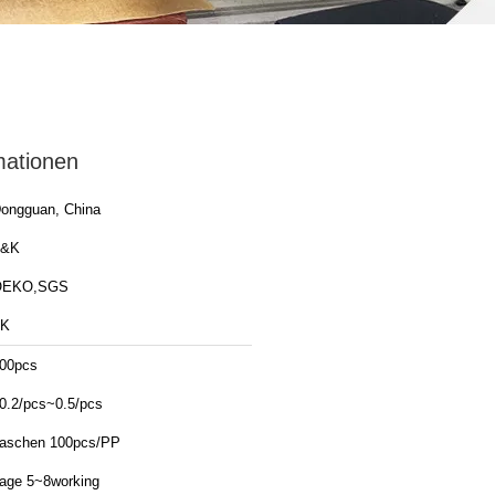
mationen
ongguan, China
T&K
OEKO,SGS
TK
00pcs
0.2/pcs~0.5/pcs
aschen 100pcs/PP
age 5~8working