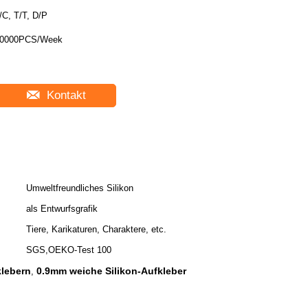
/C, T/T, D/P
0000PCS/Week
Kontakt
Umweltfreundliches Silikon
als Entwurfsgrafik
Tiere, Karikaturen, Charaktere, etc.
SGS,OEKO-Test 100
klebern
0.9mm weiche Silikon-Aufkleber
,