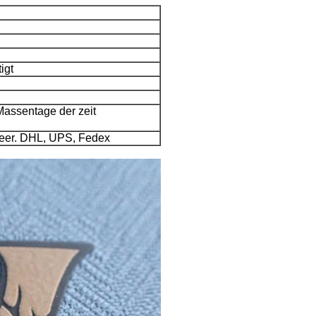
igt
Massentage der zeit
Meer. DHL, UPS, Fedex