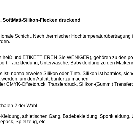
, SoftMatt-Silikon-Flecken druckend
nsionale Schicht. Nach thermischer Hochtemperaturübertragung 
rden.
ie heiß und ETIKETTIEREN Sie WENIGER), gehören zu den popu
rt, Tanzkleidung, Unterwäsche, Babykleidung zu den Markeneti
ist- normalerweise Silikon oder Tinte. Silikon ist harmlos, sic
 werden, um den Auftritt bunter zu machen.
er CMYK-Offsetdruck, Transferdruck, Silikon-(Gummi) Transferd
chalen-2 der Wahl
-Kleidung, athletischen Gang, Badebekleidung, Sportkleidung,
päck, Spielzeug, etc.