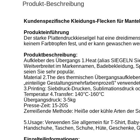
Produkt-Beschreibung
Kundenspezifische Kleidungs-Flecken für Mantel
Produkteinführung
Der starke Plattendruckkieselgel hat eine dreidime
keinem Farbtropfen fest, und er kann gewaschen we
Produktbeschreibung:
Aufkleber des Übergangs 1.Heat (alias SIEGELN S
Weitverbreitet im Markennamen, Badebekleidung, Spo
seien Sie sehr populär.
Material 2.The des thermischen Übergangsaufklebers 
„einteilige Gestaltungsmehrfarbenprozeß“ verwendet
3.Printing: Siebdruck-Drucken, Sublimationsdruck od
Temperatur 4.Transfer: 140°C-160°C
Übergangsdruck: 3-5kg
Presse-Zeit: 15-20S
Zerreißende Methode: Heiße oder kühle Arten der S
5.Usage: Verwenden Sie allgemein für T-Shirt, Baby
Handschuhe, Taschen, Schuhe, Hüte, Geschenke, Ge
Einzelteilinformationen: