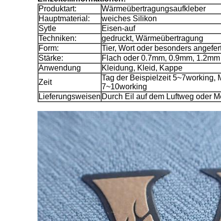
Produktart:
Wärmeübertragungsaufkleber
Hauptmaterial:
weiches Silikon
Sytle
Eisen-auf
Techniken:
gedruckt, Wärmeübertragung
Form:
Tier, Wort oder besonders angefert
Stärke:
Flach oder 0.7mm, 0.9mm, 1.2mm
Anwendung
Kleidung, Kleid, Kappe
Tag der Beispielzeit 5~7working, 
Zeit
7~10working
Lieferungsweisen
Durch Eil auf dem Luftweg oder 