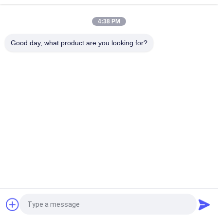
4:38 PM
Good day, what product are you looking for?
Beliebte Kategorien
Alle
Kleidung Etikettiert 
Siebdruck-
Aufkleber
Kleidungs-Aufkleber
Gummi-Kleidungs-
Silikon-
Aufkleber
Wärmeübertragungs-
Aufkleber
Tpu-
Kundenspezifische 
Wärmeübertragungsetikett
Kleidungs-Flecken
Prägeartiges 
Kleiderschwingen-
Lederflicken
Umbauten
Fordern Sie ein Angebot