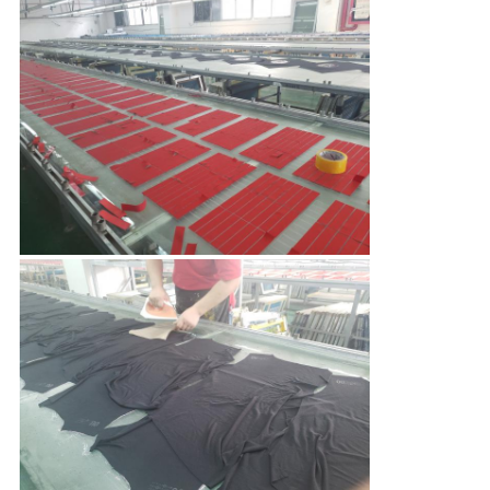
TRETEN
SIE
MIT
UNS
IN
VERBINDUNG
FORDERN
SIE EIN
ZITAT
SITEMAP