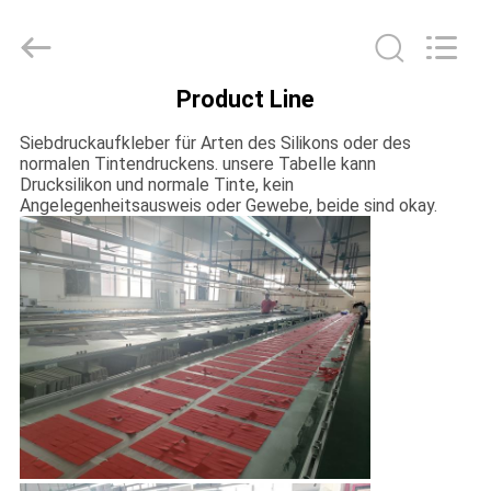
T&K
Garment
Accessories
Co.,Ltd.
All
Rights
Product Line
Reserved.
HAUS
Siebdruckaufkleber für Arten des Silikons oder des
normalen Tintendruckens. unsere Tabelle kann
PRODUKTE
Drucksilikon und normale Tinte, kein
Angelegenheitsausweis oder Gewebe, beide sind okay.
ÜBER
UNS
FABRIK-
AUSFLUG
QUALITÄTSKONTROLLE