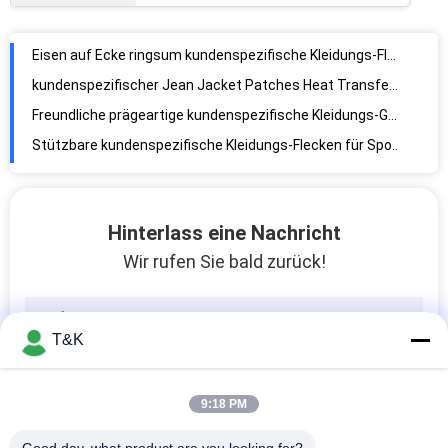
Eisen auf Ecke ringsum kundenspezifische Kleidungs-Flecken für für Kleid
kundenspezifischer Jean Jacket Patches Heat Transfer Flecken 3D Logo Iron On TPU
Freundliche prägeartige kundenspezifische Kleidungs-Gummiflecken Eco
Stützbare kundenspezifische Kleidungs-Flecken für Sport-Abnutzung
Stoff Hang Tags des Recyclingpapier-3D des Logo-CMYK
Stützbare Schwingen-Umbauten Sicherheitsnadel 14pt Kleider
Hinterlass eine Nachricht
Aufbereitetes Papier 200gsm 0.23mm Kleiderschwingen-Umbauten
Wir rufen Sie bald zurück!
Hochfeste stützbare 2.5mm elastische Zugschnur-Schnur
45mm Kleiderschwingen-Umbauten
Gestickte Kleiderschwingen-Umbauten
T&K
Recyled-Kleiderschwingen-Umbauten
Debossed-Silikon-Wärmeübertragungs-Aufkleber
9:18 PM
Prägeartige Silikon Soem-Entwurfs-Flecken für Kleidung
Umsponnene Schnur-Schnur des abgehobenen Betrages des Seil-4mm für Kleidung