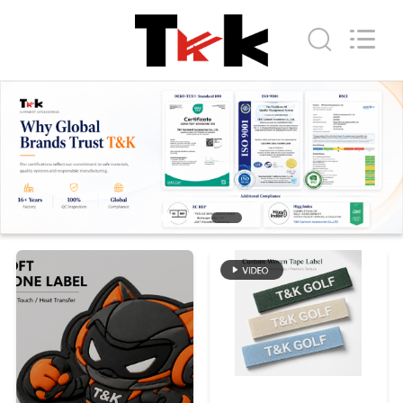
T&K
Garment
Accessories
Co.,Ltd.
All
Rights
Reserved.
HAUS
PRODUKTE
ÜBER
UNS
FABRIK-
AUSFLUG
QUALITÄTSKONTROLLE