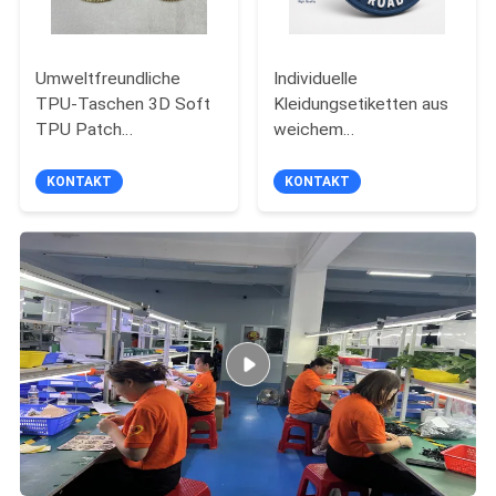
Umweltfreundliche
Individuelle
TPU-Taschen 3D Soft
Kleidungsetiketten aus
TPU Patch
weichem
Wärmeübertragung
Silikonkautschuk mit
Custom 3D TPU
rutschfesten
KONTAKT
KONTAKT
Silicone erhöhte
Eigenschaften,
Wärmeübertragung
reichhaltigen
Metalleffekt Aufkleber
Farboptionen und
umweltfreundlichem,
ungiftigem PVC-
Material