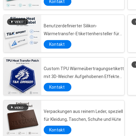
Kontakt
Taschen Schuhe langlebig leicht
anzuwenden
Benutzerdefinierter Silikon-
Wärmetransfer-Etikettenhersteller für
Bekleidungsmarken
Kontakt
Custom TPU Wärmeübertragungsetikett
mit 3D-Weicher Aufgehobenen Effekten
Umweltfreundliches Material geeignet
Kontakt
für Kleidung Logo Hüte Taschen
Verpackungen aus reinem Leder, speziell
für Kleidung, Taschen, Schuhe und Hüte
Kontakt