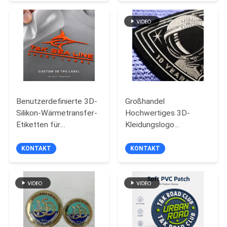
Mode-Branding
Markenkennzeichnung
PRIVACY
mit weichen Texturen
POLICY
Dauerhafte Oberfläche
und Custom Logo
Design
Benutzerdefinierte 3D-
Großhandel
Silikon-Wärmetransfer-
Hochwertiges 3D-
Etiketten für
Kleidungslogo
Sportbekleidung
Wärmedruck Transfer
Silikon Rundetikett für
KONTAKT
KONTAKT
T-Shirt Handtasche
Hüte Schuhe