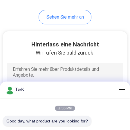
Drucketikett
42
Sehen Sie mehr an
Elastisches
Druckband
Hinterlass eine Nachricht
Wir rufen Sie bald zurück!
28
Schnur-Schnur des
T&K
abgehobenen
Betrages
2:55 PM
Good day, what product are you looking for?