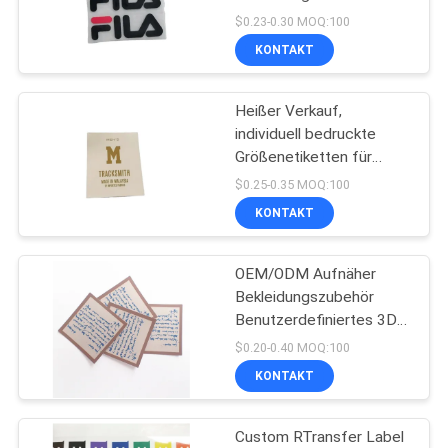
Silikon-Wärmetransfer-
PRIVACY
$0.23-0.30 MOQ:100
Drucketiketten
KONTAKT
POLICY
Waschbare Etiketten für
33
Bekleidung
Tpu-
Heißer Verkauf,
individuell bedruckte
Wärmeübertragungsetik
Größenetiketten für
Erwachsenenbekleidung,
$0.25-0.35 MOQ:100
kundenspezifische
KONTAKT
Größenaufkleber,
Wärmeübertragungsetiketten
auf Rolle für Kleidung
OEM/ODM Aufnäher
92
Bekleidungszubehör
Kundenspezifische
Benutzerdefiniertes 3D-
geprägtes Logo Weiches
$0.20-0.40 MOQ:100
Kleidungs-Flecken
PVC-Etikett Gummi-
KONTAKT
Aufnäher für Kleidung
Custom RTransfer Label