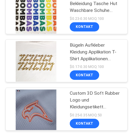
Bekleidung Tasche Hut
Waschbare Schuhe
44
Wärmeübertragungsetikett
$0.23-0.30 MOQ:100
mit unterschiedlicher
Prägeartiges
KONTAKT
Farbe elektroplatiert
Lederflicken
Bügeln Aufkleber
Kleidung Applikation T-
Shirt Applikationen
Thermal Press Mode
$0.17-0.30 MOQ:100
Trend Brief Patch Silikon
KONTAKT
21
Transfer Drucken
Kleiderschwingen-
Custom 3D Soft Rubber
Logo und
Umbauten
Kleidungsetikett
geformte Silikon
$0.25-0.35 MOQ:50
Wärmeübertragung T-
KONTAKT
Shirt Wärmeübertragung