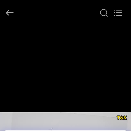
T&K
Garment
Accessories
Co.,Ltd.
All
Rights
Reserved.
HAUS
PRODUKTE
ÜBER
UNS
FABRIK-
AUSFLUG
QUALITÄTSKONTROLLE