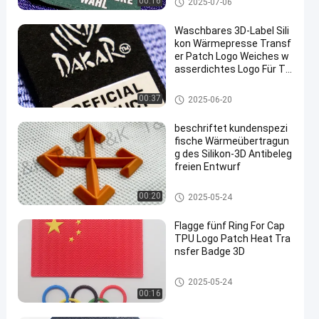
00:16
2025-07-06
ufkleber
Waschbares 3D-Label Sili
kon Wärmepresse Transf
er Patch Logo Weiches w
asserdichtes Logo Für T-
Shirts Taschen Schuhe
Silikon-Wärmeübertragungs-A
00:37
2025-06-20
ufkleber
beschriftet kundenspezi
fische Wärmeübertragun
g des Silikon-3D Antibeleg
freien Entwurf
Silikon-Wärmeübertragungs-A
00:20
2025-05-24
ufkleber
Flagge fünf Ring For Cap
TPU Logo Patch Heat Tra
nsfer Badge 3D
Kundenspezifische Kleidungs-
2025-05-24
Flecken
00:16