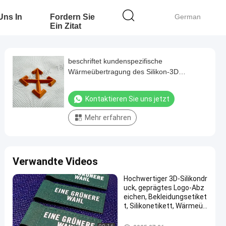
 Uns In
Fordern Sie
German
Ein Zitat
beschriftet kundenspezifische
Wärmeübertragung des Silikon-3D
Antibeleg freien Entwurf
Kontaktieren Sie uns jetzt
Mehr erfahren
Verwandte Videos
Hochwertiger 3D-Silikondr
uck, geprägtes Logo-Abz
eichen, Bekleidungsetiket
t, Silikonetikett, Wärmeüb
ertragung für Kleidung
Silikon-Wärmeübertragungs-A