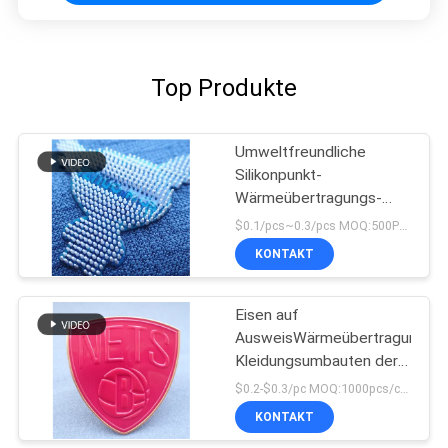
Top Produkte
Umweltfreundliche
Silikonpunkt-
Wärmeübertragungs-
Kleideraufkleber
$0.1/pcs~0.3/pcs MOQ:500PCS
KONTAKT
Eisen auf
AusweisWärmeübertragungs-
Kleidungsumbauten der
Kleidungs-Flecken
$0.2-$0.3/pc MOQ:1000pcs/color
prägeartigen TPU
KONTAKT