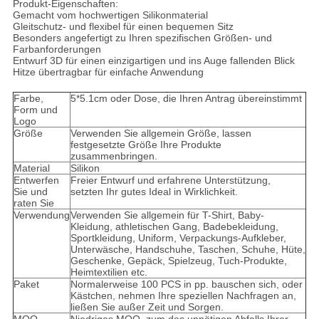
Produkt-Eigenschaften:
Gemacht vom hochwertigen Silikonmaterial
Gleitschutz- und flexibel für einen bequemen Sitz
Besonders angefertigt zu Ihren spezifischen Größen- und
Farbanforderungen
Entwurf 3D für einen einzigartigen und ins Auge fallenden Blick
Hitze übertragbar für einfache Anwendung
Farbe,
5*5.1cm oder Dose, die Ihren Antrag übereinstimmt
Form und
Logo
Größe
Verwenden Sie allgemein Größe, lassen
festgesetzte Größe Ihre Produkte
zusammenbringen.
Material
Silikon
Entwerfen
Freier Entwurf und erfahrene Unterstützung,
Sie und
setzten Ihr gutes Ideal in Wirklichkeit.
raten Sie
Verwendung
Verwenden Sie allgemein für T-Shirt, Baby-
Kleidung, athletischen Gang, Badebekleidung,
Sportkleidung, Uniform, Verpackungs-Aufkleber,
Unterwäsche, Handschuhe, Taschen, Schuhe, Hüte,
Geschenke, Gepäck, Spielzeug, Tuch-Produkte,
Heimtextilien etc.
Paket
Normalerweise 100 PCS in pp. bauschen sich, oder
Kästchen, nehmen Ihre speziellen Nachfragen an,
ließen Sie außer Zeit und Sorgen.