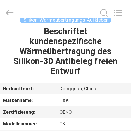
T&K
Garment
Accessories
Co.,Ltd.
All
Silikon-Wärmeübertragungs-Aufkleber
Rights
Reserved.
Beschriftet
HAUS
kundenspezifische
PRODUKTE
Wärmeübertragung des
Silikon-3D Antibeleg freien
ÜBER
Entwurf
UNS
Herkunftsort:
Dongguan, China
FABRIK-
Markenname:
T&K
AUSFLUG
Zertifizierung:
OEKO
QUALITÄTSKONTROLLE
Modellnummer:
TK