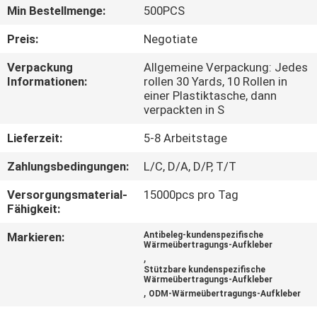
Min Bestellmenge:
500PCS
TRETEN
Preis:
Negotiate
SIE
Verpackung
Allgemeine Verpackung: Jedes
MIT
Informationen:
rollen 30 Yards, 10 Rollen in
einer Plastiktasche, dann
UNS
verpackten in S
IN
Lieferzeit:
5-8 Arbeitstage
VERBINDUNG
Zahlungsbedingungen:
L/C, D/A, D/P, T/T
FORDERN
Versorgungsmaterial-
15000pcs pro Tag
Fähigkeit:
SIE EIN
Markieren:
Antibeleg-kundenspezifische
ZITAT
Wärmeübertragungs-Aufkleber
,
Stützbare kundenspezifische
Wärmeübertragungs-Aufkleber
SITEMAP
,
ODM-Wärmeübertragungs-Aufkleber