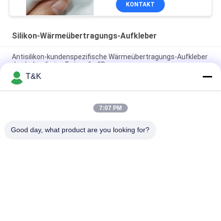
KONTAKT
Silikon-Wärmeübertragungs-Aufkleber
Antisilikon-kundenspezifische Wärmeübertragungs-Aufkleber
des beleg-freies Entwurfs-3D
T&K
Glänzender 1.2mm Silikon-Wärmeübertragungs-Aufkleber-
Fabrik-Seidendruck-Flecken
7:07 PM
Tiere formen 3D 7cm, Wärmeübertragungs-, diekleid Silikon
Gummidrucken beschriftet
Good day, what product are you looking for?
Beliebte Kategorien
Alle
Kleidung Etikettiert 
Siebdruck-
Aufkleber
Kleidungs-Aufkleber
Gummi-Kleidungs-
Silikon-
Aufkleber
Wärmeübertragungs-