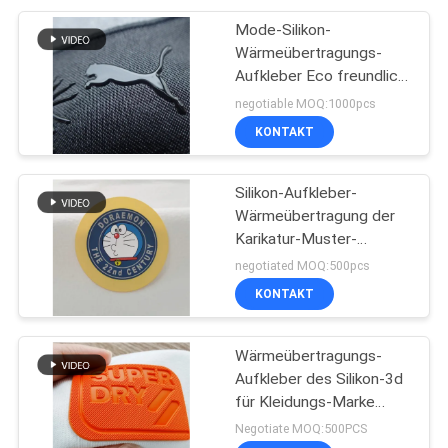
Mode-Silikon-
Wärmeübertragungs-
Aufkleber Eco freundlich
für Sport-Kleid
negotiable MOQ:1000pcs
KONTAKT
Silikon-Aufkleber-
Wärmeübertragung der
Karikatur-Muster-
bügelnde Kleidungs-3D
negotiated MOQ:500pcs
KONTAKT
Wärmeübertragungs-
Aufkleber des Silikon-3d
für Kleidungs-Marke
Pantone-Farbe
Negotiate MOQ:500PCS