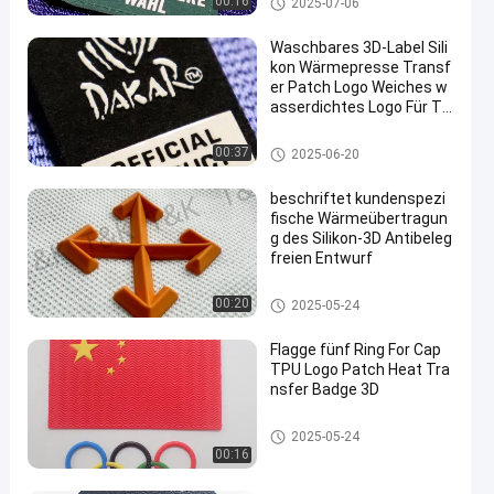
00:16
2025-07-06
ufkleber
Waschbares 3D-Label Sili
kon Wärmepresse Transf
er Patch Logo Weiches w
asserdichtes Logo Für T-
Shirts Taschen Schuhe
Silikon-Wärmeübertragungs-A
00:37
2025-06-20
ufkleber
beschriftet kundenspezi
fische Wärmeübertragun
g des Silikon-3D Antibeleg
freien Entwurf
Silikon-Wärmeübertragungs-A
00:20
2025-05-24
ufkleber
Flagge fünf Ring For Cap
TPU Logo Patch Heat Tra
nsfer Badge 3D
Kundenspezifische Kleidungs-
2025-05-24
Flecken
00:16