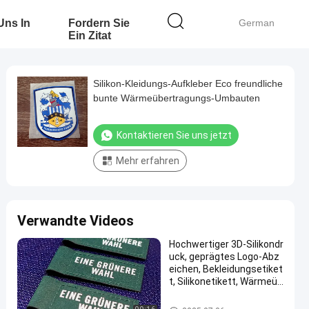
 Uns In
Fordern Sie
German
Ein Zitat
Silikon-Kleidungs-Aufkleber Eco freundliche
bunte Wärmeübertragungs-Umbauten
Kontaktieren Sie uns jetzt
Mehr erfahren
Verwandte Videos
Hochwertiger 3D-Silikondr
uck, geprägtes Logo-Abz
eichen, Bekleidungsetiket
t, Silikonetikett, Wärmeüb
ertragung für Kleidung
Silikon-Wärmeübertragungs-A