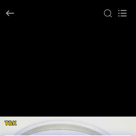
T&K
Garment
Accessories
Co.,Ltd.
All
Rights
Reserved.
HAUS
PRODUKTE
ÜBER
UNS
FABRIK-
AUSFLUG
QUALITÄTSKONTROLLE