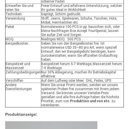
silberner Faden
Entwerfen Sie und
Freier Entwurf und erfahrene Unterstützung, setzten
raten Sie
Ihr gutes Ideal in Wirklichkeit.
Techniken
Geprägt, Schirm gedruckt.
Verwendung
Stoff, Jeans, Spielwaren, Schuhe, Taschen, Hüte,
Möbel, Heimtextilien etc.
Paket
Normalerweise 100 PCS in pp. bauschen sich, oder
kleine Nachfragen Box.Accept YourSpecial, lassen
Sie außer Zeit und Sorgen.
MOQ
Niedriges MOQ 500 PCS.
Beispielkosten
Geben Sie von den Beispielkosten frei. Ist
normalerweise USD 35~80 pro Art, wenn speziell
Entwurf, den wir Beispielgebühr benötigen, kann
zurückerstatten, wann Sie offiziellen Großauftrag
haben.
Beispielzeit und
Beispielzeit herum 5-7 Werktage; Massenzeit herum
Massenzeit
7-9 Werktage.
Zahlungsbedingungen
Nur 30% Ablagerung, machen Ihr Betriebskapital
effektiver.
Verschiffen
Auf dem Luftweg oder Meer. DHL, Fedex, UPS
Andere
Wenn Sie unser Promi werden, senden wir unsere
Dienstleistungen
spätesten Proben frei zusammen mit Ihrem jedem
Versand. Sie können unseren Verteiler-Preis
genießen und alle Ihre Aufträge haben die höchste
Priorität, zum von
Produktion und von etc.
zu
vereinbaren
.
Produktanzeige: