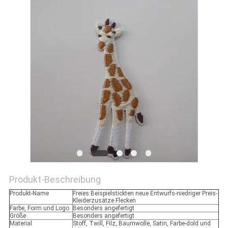
PRIVACY
POLICY
Produkt-Beschreibung
Produkt-Name
Freies Beispielstickten neue Entwurfs-niedriger Preis-
Kleiderzusätze Flecken
Farbe, Form und Logo
Besonders angefertigt
Größe
Besonders angefertigt
Material
Stoff, Twill, Filz, Baumwolle, Satin, Farbe-dold und