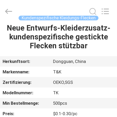
T&K
Garment
Accessories
Co.,Ltd.
All
Kundenspezifische Kleidungs-Flecken
Rights
Reserved.
Neue Entwurfs-Kleiderzusatz-
HAUS
kundenspezifische gestickte
PRODUKTE
Flecken stützbar
ÜBER
Herkunftsort:
Dongguan, China
UNS
Markenname:
T&K
Zertifizierung:
OEKO,SGS
FABRIK-
Modellnummer:
TK
AUSFLUG
Min Bestellmenge:
500pcs
QUALITÄTSKONTROLLE
Preis:
$0.1-0.30/pc