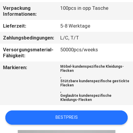
Verpackung
100pcs in opp Tasche
TRETEN
Informationen:
SIE
Lieferzeit:
5-8 Werktage
MIT
Zahlungsbedingungen:
L/C, T/T
UNS
Versorgungsmaterial-
50000pcs/weeks
IN
Fähigkeit:
VERBINDUNG
Markieren:
Möbel-kundenspezifische Kleidungs-
Flecken
,
FORDERN
Stützbare kundenspezifische gestickte
Flecken
,
SIE EIN
Geglaubte kundenspezifische
Kleidungs-Flecken
ZITAT
BESTPREIS
SITEMAP