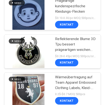
Prägeartige
kundenspezifische
Kleidungs-Flecken
$0.10-0.30/pc MOQ:500pcs/color
KONTAKT
Reflektierende Blume 3D
Tpu bessert
prägeartigen weichen
Applikations-
$0.28-0.45pc MOQ:500pcs/order
Hochfrequenzausweis
KONTAKT
aus
Wärmeübertragung auf
Team Apparel Embossed
Clothing Labels, Kleid-
Tpu-Ausweis
0.2$-$0.7 MOQ:500pcs
KONTAKT