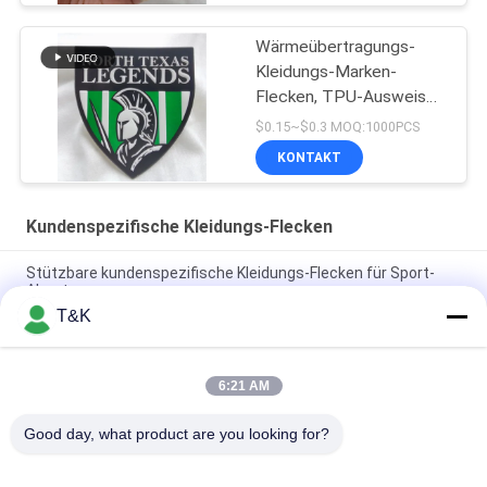
Wärmeübertragungs-
Kleidungs-Marken-
Flecken, TPU-Ausweis
für Team Apparel
$0.15~$0.3 MOQ:1000PCS
KONTAKT
Kundenspezifische Kleidungs-Flecken
Stützbare kundenspezifische Kleidungs-Flecken für Sport-
Abnutzung
T&K
Druck Flecken Haupt-Logo For Famous Brand der Logo
Wärmeübertragungs-TPU
6:21 AM
Dauerhafte Einspritzung 3D druckte kundenspezifische
Kleidungs-Flecken
Good day, what product are you looking for?
Beliebte Kategorien
Alle