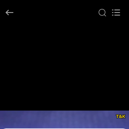
T&K
Garment
Accessories
Co.,Ltd.
All
Rights
Reserved.
HAUS
PRODUKTE
ÜBER
UNS
FABRIK-
AUSFLUG
QUALITÄTSKONTROLLE