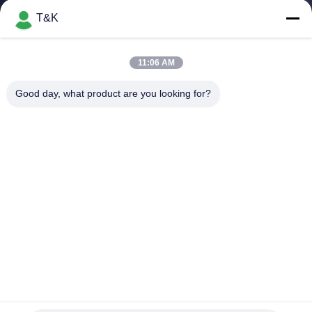
T&K
TRETEN
SIE
11:06 AM
MIT
Good day, what product are you looking for?
UNS
IN
VERBINDUNG
FORDERN
SIE EIN
ZITAT
Kundengebundener privater Entwurf gesponnener Logo
SITEMAP
Labels Damask Clothing Tag
Siebdruck-Kleidungs-Aufkleber
2025-05-24