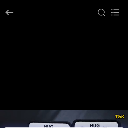
T&K
Garment
Accessories
Co.,Ltd.
All
Rights
Reserved.
HAUS
PRODUKTE
ÜBER
UNS
FABRIK-
AUSFLUG
QUALITÄTSKONTROLLE