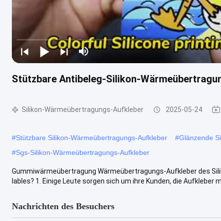
Stützbare Antibeleg-Silikon-Wärmeübertragu
Silikon-Wärmeübertragungs-Aufkleber
2025-05-24
#
Stützbare Silikon-Wärmeübertragungs-Aufkleber
#
Glänzende Si
#
Sgs-Silikon-Wärmeübertragungs-Aufkleber
Gummiwärmeübertragung Wärmeübertragungs-Aufkleber des Sili
lables? 1. Einige Leute sorgen sich um ihre Kunden, die Aufkleber mi
Nachrichten des Besuchers