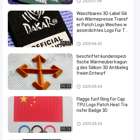
00:16
2025-07-06
ufkleber
Waschbares 3D-Label Sili
kon Wärmepresse Transf
er Patch Logo Weiches w
asserdichtes Logo Für T-
Shirts Taschen Schuhe
Silikon-Wärmeübertragungs-A
00:37
2025-06-20
ufkleber
beschriftet kundenspezi
fische Wärmeübertragun
g des Silikon-3D Antibeleg
freien Entwurf
Silikon-Wärmeübertragungs-A
00:20
2025-05-24
ufkleber
Flagge fünf Ring For Cap
TPU Logo Patch Heat Tra
nsfer Badge 3D
Kundenspezifische Kleidungs-
2025-05-24
Flecken
00:16