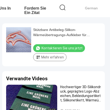
 Uns In
Fordern Sie
German
Ein Zitat
Stützbare Antibeleg-Silikon-
Wärmeübertragungs-Aufkleber für
Badeanzug
Kontaktieren Sie uns jetzt
Mehr erfahren
Verwandte Videos
Hochwertiger 3D-Silikondr
uck, geprägtes Logo-Abz
eichen, Bekleidungsetiket
t, Silikonetikett, Wärmeüb
ertragung für Kleidung
Silikon-Wärmeübertragungs-A