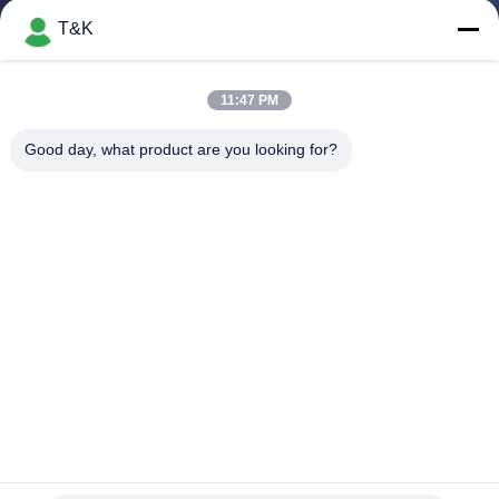
T&K
TRETEN
SIE
11:47 PM
MIT
Good day, what product are you looking for?
UNS
IN
VERBINDUNG
FORDERN
SIE EIN
ZITAT
Antisilikon-kundenspezifische Wärmeübertragungs-
SITEMAP
Aufkleber des beleg-freies Entwurfs-3D
Silikon-Wärmeübertragungs-Aufkleber
2025-05-24