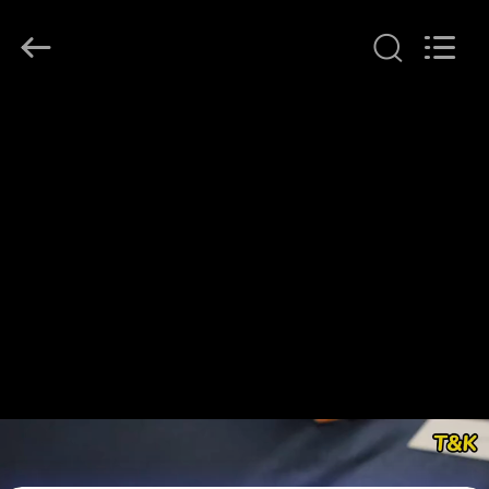
T&K
Garment
Accessories
Co.,Ltd.
All
Rights
Reserved.
HAUS
PRODUKTE
ÜBER
UNS
FABRIK-
AUSFLUG
QUALITÄTSKONTROLLE