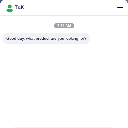
T&K
TRETEN
SIE
7:36 AM
MIT
Good day, what product are you looking for?
UNS
IN
VERBINDUNG
FORDERN
SIE EIN
ZITAT
SITEMAP
Matt Black 3D Soem-Silikon-Wärmeübertragungs-Aufkleber
Silikon-Wärmeübertragungs-Aufkleber
2025-07-20