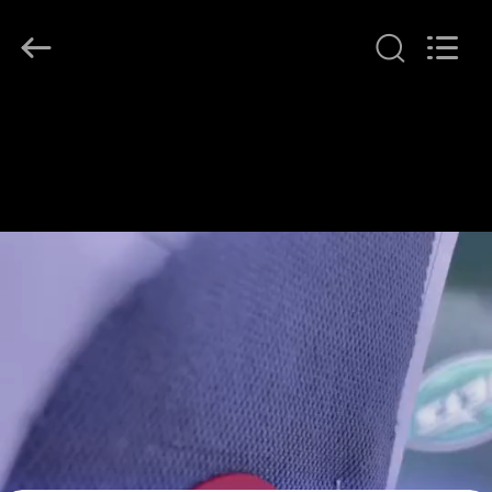
T&K
Garment
Accessories
Co.,Ltd.
All
Rights
Reserved.
HAUS
PRODUKTE
ÜBER
UNS
FABRIK-
AUSFLUG
QUALITÄTSKONTROLLE