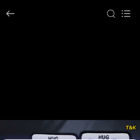
T&K
Garment
Accessories
Co.,Ltd.
All
Rights
Reserved.
HAUS
PRODUKTE
ÜBER
UNS
FABRIK-
AUSFLUG
QUALITÄTSKONTROLLE