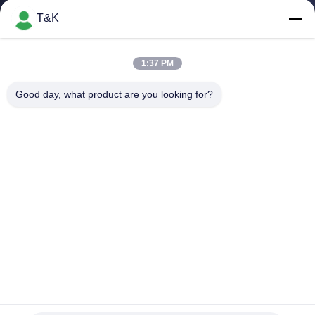
T&K
TRETEN
SIE
1:37 PM
MIT
Good day, what product are you looking for?
UNS
IN
VERBINDUNG
FORDERN
SIE EIN
ZITAT
SITEMAP
Stützbare Soem-Polyester-Siebdruck-Kleidungs-Aufkleber
Siebdruck-Kleidungs-Aufkleber
2025-05-24