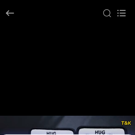
T&K
Garment
Accessories
Co.,Ltd.
All
Rights
Reserved.
HAUS
PRODUKTE
ÜBER
UNS
FABRIK-
AUSFLUG
QUALITÄTSKONTROLLE