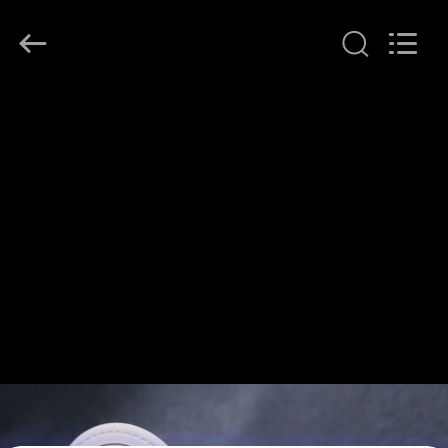
T&K
Garment
Accessories
Co.,Ltd.
All
Rights
Reserved.
HAUS
PRODUKTE
ÜBER
UNS
FABRIK-
AUSFLUG
QUALITÄTSKONTROLLE