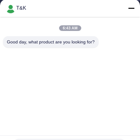
T&K
TRETEN
SIE
6:43 AM
MIT
Good day, what product are you looking for?
UNS
IN
VERBINDUNG
FORDERN
SIE EIN
ZITAT
SITEMAP
Waschbare PVCgummi-Kleidungs-Aufkleber für Hüte