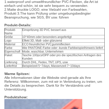
1.waterproof und umweltfreundlicher PVC-Flecken, die Art ist
einfach und schön, ist sie sehr bequem zu verwenden.
2.Matte druckte LOGO, eine Vielzahl von Farbwahlen,
Produkt 3.The kann Prüfung unter umgebungsbedingter
Beanspruchung, wie SGS, BV usw. führen
Produkt-Details:
Produkt-
Einspritzung 3D PVC bessert aus
Name
Größe
10*40mm oder besonders angefertigt
Logo
Effekt 3D, Matt- oder glänzend
Material
ECO freundlicher PVCgummiflecken
Farbe
Wie PANTONE-Farbe oder -kunde Farbbeispielhinweis liefert
Eigenschaft
Mode, waschbar, Unternehmen
Paket
Tasche 100pcs/OPP oder pro die spezifischen Anfragen des
Kunden
Lieferung
Durch DHL, Fedex, TNT, UPS, usw.
Lieferfrist
Beispielzeit 5~7days, Massenzeit 7~10days
Warme Spitzen:
Alle Informationen über die Website sind gerade als Ihre
Referenz. Willkommen, zum mit wir in Verbindung zu treten, um
die Details zu besprechen. Dank für Ihr Verständnis und
Unterstützung.
Produktshow: