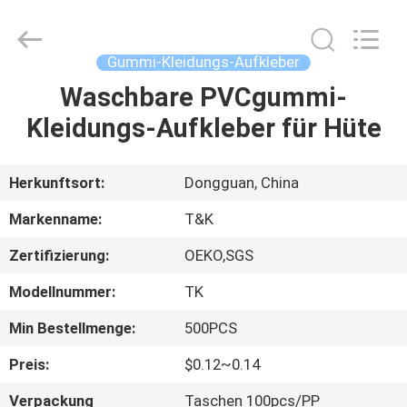
T&K
Garment
Accessories
Co.,Ltd.
All
Gummi-Kleidungs-Aufkleber
Rights
Reserved.
Waschbare PVCgummi-
HAUS
Kleidungs-Aufkleber für Hüte
PRODUKTE
Herkunftsort:
Dongguan, China
ÜBER
Markenname:
T&K
UNS
Zertifizierung:
OEKO,SGS
Modellnummer:
TK
FABRIK-
AUSFLUG
Min Bestellmenge:
500PCS
Preis:
$0.12~0.14
QUALITÄTSKONTROLLE
Verpackung
Taschen 100pcs/PP