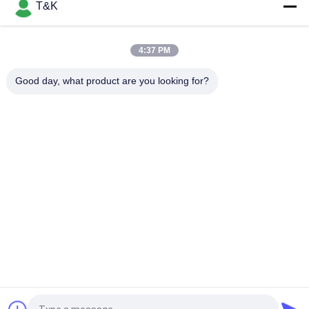
T&K
PVC prägte Logo Soft, 3D-, dassilikon kundenspezifisches für
Pantoffel ausbessert
4:37 PM
Eco freundliche prägeartiges Logo Silicone 3D Weiche PVCs
Gummiflecken
Good day, what product are you looking for?
Beliebte Kategorien
Alle
Kleidung Etikettiert 
Siebdruck-
Aufkleber
Kleidungs-Aufkleber
Gummi-Kleidungs-
Silikon-
Aufkleber
Wärmeübertragungs-
Aufkleber
Tpu-
Kundenspezifische 
Wärmeübertragungsetikett
Kleidungs-Flecken
Prägeartiges 
Kleiderschwingen-
Lederflicken
Umbauten