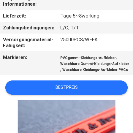
Informationen:
TRETEN
Lieferzeit:
Tage 5~8working
SIE
Zahlungsbedingungen:
L/C, T/T
MIT
Versorgungsmaterial-
25000PCS/WEEK
UNS
Fähigkeit:
IN
Markieren:
,
PVCgummi-Kleidungs-Aufkleber
VERBINDUNG
Waschbare Gummi-Kleidungs-Aufkleber
,
Waschbare Kleidungs-Aufkleber PVCs
FORDERN
BESTPREIS
SIE EIN
ZITAT
SITEMAP