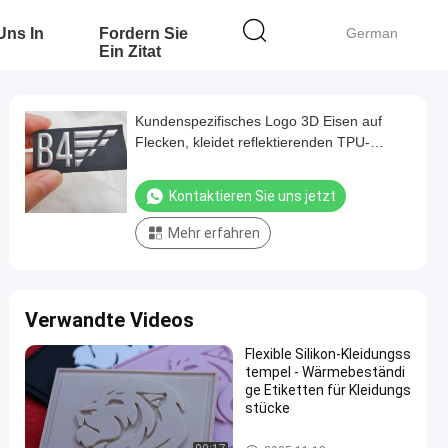
 Uns In
Fordern Sie
German
Ein Zitat
Kundenspezifisches Logo 3D Eisen auf
Flecken, kleidet reflektierenden TPU-
Ausweis
Kontaktieren Sie uns jetzt
Mehr erfahren
Verwandte Videos
Flexible Silikon-Kleidungss
tempel - Wärmebeständi
ge Etiketten für Kleidungs
stücke
Kundenspezifische Kleidungs-