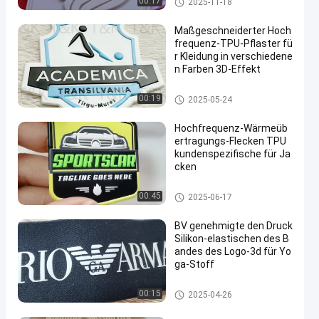
00:17
2025-11-18
Flecken
Maßgeschneiderter Hoch
frequenz-TPU-Pflaster fü
r Kleidung in verschiedene
n Farben 3D-Effekt
Kundenspezifische Kleidungs-
00:19
2025-05-24
Flecken
Hochfrequenz-Wärmeüb
ertragungs-Flecken TPU
kundenspezifische für Ja
cken
Kundenspezifische Kleidungs-
00:45
2025-06-17
Flecken
BV genehmigte den Druck
Silikon-elastischen des B
andes des Logo-3d für Yo
ga-Stoff
Elastisches Druckband
00:15
2025-04-26