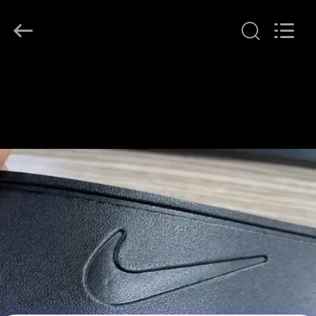
T&K
Garment
Accessories
Co.,Ltd.
All
Rights
Reserved.
HAUS
PRODUKTE
ÜBER
UNS
FABRIK-
AUSFLUG
QUALITÄTSKONTROLLE