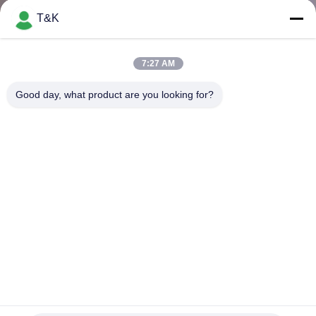
T&K
TRETEN
SIE
7:27 AM
MIT
Good day, what product are you looking for?
UNS
IN
VERBINDUNG
FORDERN
SIE EIN
ZITAT
Kundenspezifischer moderner magischer Flecken-waschbarer
SITEMAP
Mantel-Ausweis der Farbe3d TPU
Kundenspezifische Kleidungs-Flecken
2025-07-20