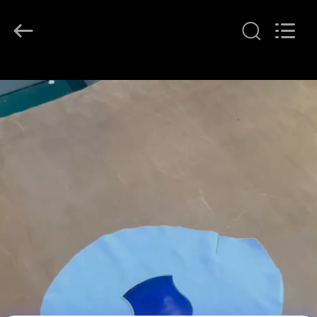
T&K
Garment
Accessories
Co.,Ltd.
All
Rights
Reserved.
HAUS
PRODUKTE
ÜBER
UNS
FABRIK-
AUSFLUG
QUALITÄTSKONTROLLE