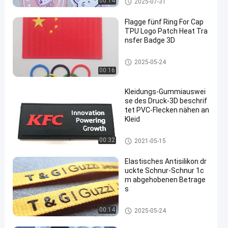
00:14
2025-07-31
Flagge fünf Ring For Cap
TPU Logo Patch Heat Tra
nsfer Badge 3D
Kundenspezifische Kleidungs-
2025-05-24
Flecken
00:16
Kleidungs-Gummiauswei
se des Druck-3D beschrif
tet PVC-Flecken nähen an
Kleid
Gummi-Kleidungs-Aufkleber
00:32
2021-05-15
Elastisches Antisilikon dr
uckte Schnur-Schnur 1c
m abgehobenen Betrage
s
Schnur-Schnur des abgehoben
00:14
2025-05-24
en Betrages