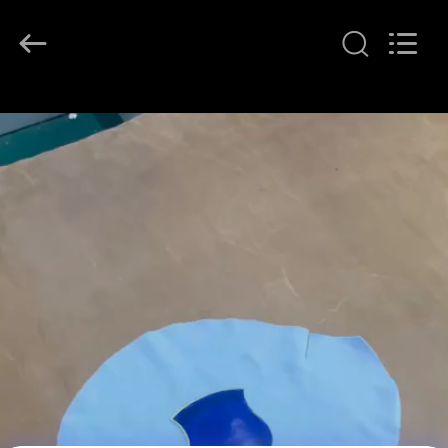
T&K
Garment
Accessories
Co.,Ltd.
All
Rights
Reserved.
HAUS
PRODUKTE
ÜBER
UNS
FABRIK-
AUSFLUG
QUALITÄTSKONTROLLE