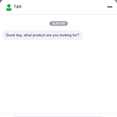
T&K
TRETEN
SIE
8:29 AM
MIT
Good day, what product are you looking for?
UNS
IN
VERBINDUNG
FORDERN
SIE EIN
ZITAT
Metall-LOGO Soft Rubber Badge With-Flausch des TPU-
SITEMAP
Spannungs-Ausweis-3D dreidimensionaler auf der Rückseite
Kundenspezifische Kleidungs-Flecken
2025-07-20