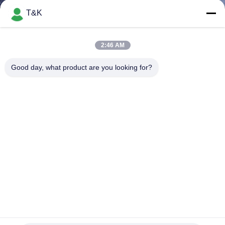
T&K
TRETEN
SIE
2:46 AM
MIT
Good day, what product are you looking for?
UNS
IN
VERBINDUNG
FORDERN
SIE EIN
ZITAT
Benutzerdefinierter 3D-Silikon-Logo-Patch mit natürlicher
SITEMAP
Jute-Stoffbasis für Bekleidungsmarken
Kleidung etikettiert Aufkleber
2026-07-27