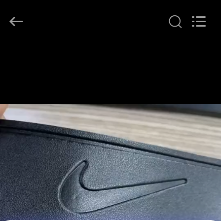
T&K
Garment
Accessories
Co.,Ltd.
All
Rights
Reserved.
HAUS
PRODUKTE
ÜBER
UNS
FABRIK-
AUSFLUG
QUALITÄTSKONTROLLE