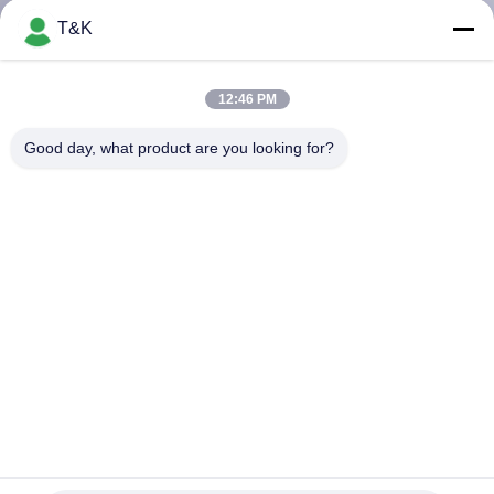
T&K
TRETEN
SIE
12:46 PM
MIT
Good day, what product are you looking for?
UNS
IN
VERBINDUNG
FORDERN
SIE EIN
ZITAT
Kundenspezifisches weiches PVC Marken-Kleidung Hangtag-
SITEMAP
3D bessert für Schuh-Taschen-Hüte aus
Gummi-Kleidungs-Aufkleber
2023-06-08