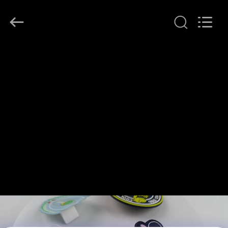
T&K
Garment
Accessories
Co.,Ltd.
All
Rights
Reserved.
HAUS
PRODUKTE
ÜBER
UNS
FABRIK-
AUSFLUG
QUALITÄTSKONTROLLE