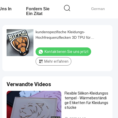
 Uns In
Fordern Sie
German
Ein Zitat
kundenspezifische Kleidungs-
Hochfrequenzflecken 3D TPU für
Sportkleidung
Kontaktieren Sie uns jetzt
Mehr erfahren
Verwandte Videos
Flexible Silikon-Kleidungss
tempel - Wärmebeständi
ge Etiketten für Kleidungs
stücke
Kundenspezifische Kleidungs-