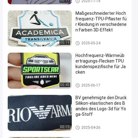
00:17
2025-11-18
Flecken
Maßgeschneiderter Hoch
frequenz-TPU-Pflaster fü
r Kleidung in verschiedene
n Farben 3D-Effekt
Kundenspezifische Kleidungs-
00:19
2025-05-24
Flecken
Hochfrequenz-Wärmeüb
ertragungs-Flecken TPU
kundenspezifische für Ja
cken
Kundenspezifische Kleidungs-
00:45
2025-06-17
Flecken
BV genehmigte den Druck
Silikon-elastischen des B
andes des Logo-3d für Yo
ga-Stoff
Elastisches Druckband
00:15
2025-04-26