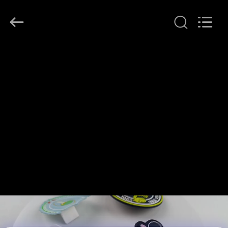
T&K
Garment
Accessories
Co.,Ltd.
All
Rights
Reserved.
HAUS
PRODUKTE
ÜBER
UNS
FABRIK-
AUSFLUG
QUALITÄTSKONTROLLE