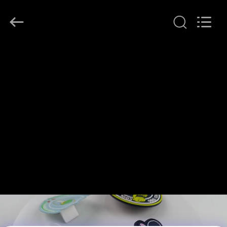
T&K
Garment
Accessories
Co.,Ltd.
All
Rights
Reserved.
HAUS
PRODUKTE
ÜBER
UNS
FABRIK-
AUSFLUG
QUALITÄTSKONTROLLE