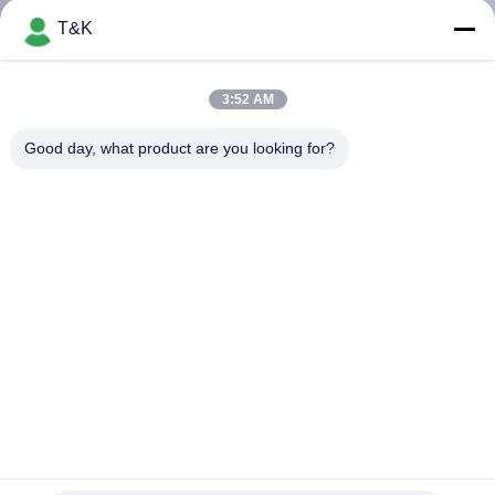
T&K
TRETEN
SIE
3:52 AM
MIT
Good day, what product are you looking for?
UNS
IN
VERBINDUNG
FORDERN
SIE EIN
ZITAT
Silikon-Kleidungs-Aufkleber, welche eine die Seitengummi-
SITEMAP
Kleidungs-Aufkleber der falten-2mm drucken
Gummi-Kleidungs-Aufkleber
2023-06-08