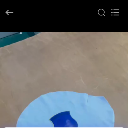
T&K
Garment
Accessories
Co.,Ltd.
All
Rights
Reserved.
HAUS
PRODUKTE
ÜBER
UNS
FABRIK-
AUSFLUG
QUALITÄTSKONTROLLE