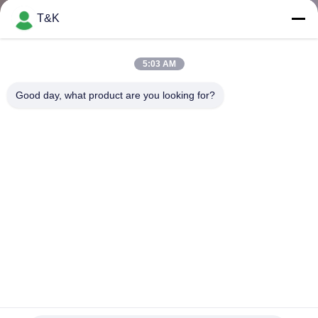
T&K
TRETEN
SIE
5:03 AM
MIT
Good day, what product are you looking for?
UNS
IN
VERBINDUNG
FORDERN
SIE EIN
ZITAT
kundenspezifischer Jean Jacket Patches Heat Transfer
SITEMAP
Flecken 3D Logo Iron On TPU
Kundenspezifische Kleidungs-Flecken
2025-07-20