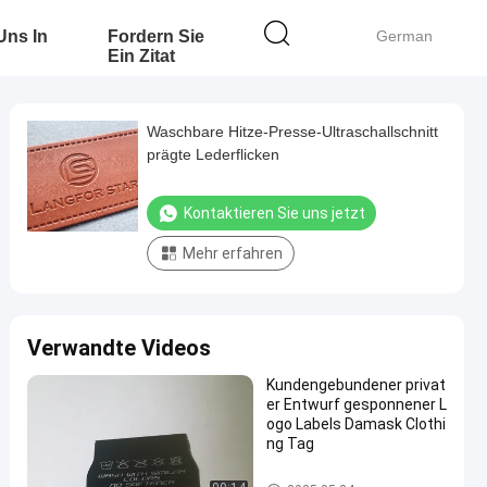
 Uns In
Fordern Sie
German
Ein Zitat
Waschbare Hitze-Presse-Ultraschallschnitt
prägte Lederflicken
Kontaktieren Sie uns jetzt
Mehr erfahren
Verwandte Videos
Kundengebundener privat
er Entwurf gesponnener L
ogo Labels Damask Clothi
ng Tag
Siebdruck-Kleidungs-Aufkleber