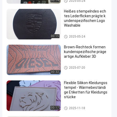
00:14
2025-05-24
Heißes stempelndes ech
tes Lederflicken prägte k
undenspezifischen Logo
Washable
Prägeartiges Lederflicken
00:15
2025-05-24
Brown-Rechteck formen
kundenspezifische präge
artige Aufkleber 3D
Prägeartiges Lederflicken
2025-07-20
00:32
Flexible Silikon-Kleidungss
tempel - Wärmebeständi
ge Etiketten für Kleidungs
stücke
Kundenspezifische Kleidungs-
00:17
2025-11-18
Flecken