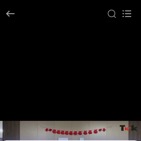
T&K
Garment
Accessories
Co.,Ltd.
All
Rights
Reserved.
HAUS
PRODUKTE
ÜBER
UNS
FABRIK-
AUSFLUG
QUALITÄTSKONTROLLE