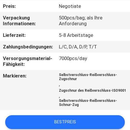
Preis:
Negotiate
TRETEN
Verpackung
500pcs/bag; als Ihre
SIE
Informationen:
Anforderung
MIT
Lieferzeit:
5-8 Arbeitstage
UNS
Zahlungsbedingungen:
L/C, D/A, D/P, T/T
IN
Versorgungsmaterial-
7000pcs/day
VERBINDUNG
Fähigkeit:
Markieren:
Selbstverschluss-Reißverschluss-
FORDERN
Zugschnur
,
SIE EIN
Zugschnur des Reißverschluss-ISO9001
,
ZITAT
Selbstverschluss-Reißverschluss-
Schnur-Zug
SITEMAP
BESTPREIS