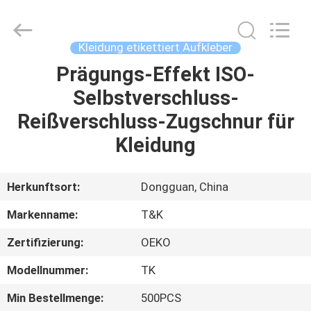
T&K
Garment
Accessories
Co.,Ltd.
All
Kleidung etikettiert Aufkleber
Rights
Reserved.
Prägungs-Effekt ISO-
HAUS
Selbstverschluss-
PRODUKTE
Reißverschluss-Zugschnur für
Kleidung
ÜBER
UNS
Herkunftsort:
Dongguan, China
Markenname:
T&K
FABRIK-
Zertifizierung:
OEKO
AUSFLUG
Modellnummer:
TK
QUALITÄTSKONTROLLE
Min Bestellmenge:
500PCS