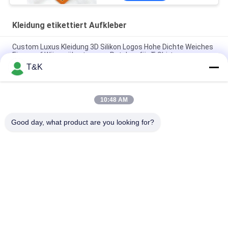
Kleidung etikettiert Aufkleber
Custom Luxus Kleidung 3D Silikon Logos Hohe Dichte Weiches
Eisen auf Wärmeübertragung Patches für T-Shirt
T&K
Kundengebundene Faser, die Aufkleber-Silikon-weiches Logo
3D PUs ledernes Übergangspflanzt
10:48 AM
Custom Iron On 3D Fußball Logo Tatami mit Tatami Backing
Logo Aufgesticktes Bekleidungsmerkmal
Good day, what product are you looking for?
Beliebte Kategorien
Alle
Kleidung Etikettiert 
Siebdruck-
Aufkleber
Kleidungs-Aufkleber
Gummi-Kleidungs-
Silikon-
Aufkleber
Wärmeübertragungs-
Aufkleber