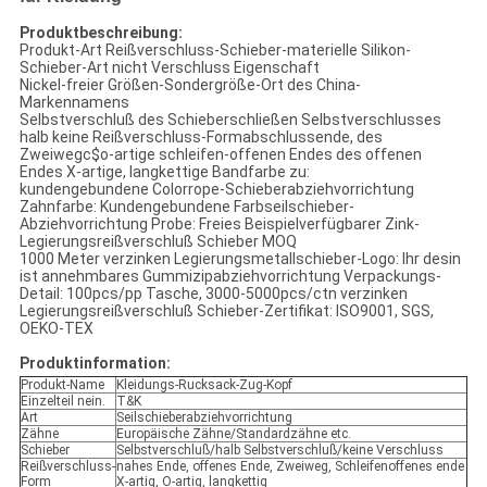
Produktbeschreibung:
Produkt-Art Reißverschluss-Schieber-materielle Silikon-
Schieber-Art nicht Verschluss Eigenschaft
Nickel-freier Größen-Sondergröße-Ort des China-
Markennamens
Selbstverschluß des Schieberschließen Selbstverschlusses
halb keine Reißverschluss-Formabschlussende, des
Zweiwegc$o-artige schleifen-offenen Endes des offenen
Endes X-artige, langkettige Bandfarbe zu:
kundengebundene Colorrope-Schieberabziehvorrichtung
Zahnfarbe: Kundengebundene Farbseilschieber-
Abziehvorrichtung Probe: Freies Beispielverfügbarer Zink-
Legierungsreißverschluß Schieber MOQ
1000 Meter verzinken Legierungsmetallschieber-Logo: Ihr desin
ist annehmbares Gummizipabziehvorrichtung Verpackungs-
Detail: 100pcs/pp Tasche, 3000-5000pcs/ctn verzinken
Legierungsreißverschluß Schieber-Zertifikat: ISO9001, SGS,
OEKO-TEX
Produktinformation:
Produkt-Name
Kleidungs-Rucksack-Zug-Kopf
Einzelteil nein.
T&K
Art
Seilschieberabziehvorrichtung
Zähne
Europäische Zähne/Standardzähne etc.
Schieber
Selbstverschluß/halb Selbstverschluß/keine Verschluss
Reißverschluss-
nahes Ende, offenes Ende, Zweiweg, Schleifenoffenes ende
Form
X-artig, O-artig, langkettig