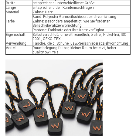
Breite
entsprechend unterschiedlicher Größe
Länge
entsprechend den Kundennachfragen
Material
Zähne: Harz
Band: Polyester-Garnseilschieberabziehvorrichtung
Farbe
Zähne: Besonders angefertigt, wie Sie forderten.
Seilschieberabziehvorrichtung
Pantone: Farbkarte oder Ihre Karte verfügbar
Eigenschaft
Selbstverschluß, umweltfreundlich, bleifrei, Nickel-frei, ISO
9001, OEKO-TEX
Verwendung
Tasche, Kleid, Schuhe, usw.-Seilschieberabziehvorrichtung
Vorteil
Raumbelegung faltbar, kleiner Raum besetzt, hoher
qualitylow Preis