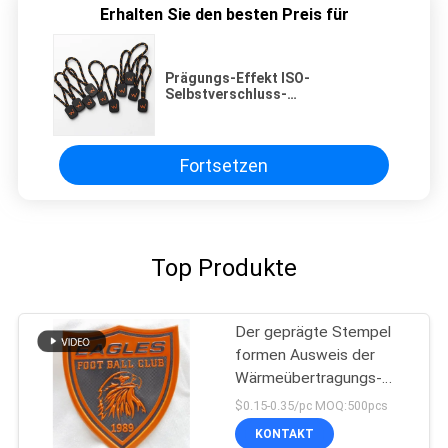
Erhalten Sie den besten Preis für
Prägungs-Effekt ISO-
Selbstverschluss-
Reißverschluss-Zugschnur für
Kleidung
Fortsetzen
Top Produkte
Der geprägte Stempel
formen Ausweis der
Wärmeübertragungs-
TPU für Team Apparel
$0.15-0.35/pc MOQ:500pcs
KONTAKT