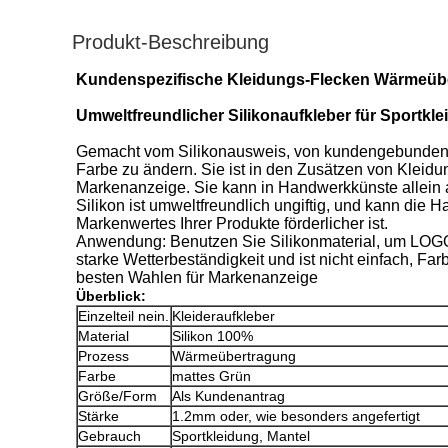
Produkt-Beschreibung
Kundenspezifische Kleidungs-Flecken Wärmeüber
Umweltfreundlicher Silikonaufkleber für Sportkl
Gemacht vom Silikonausweis, von kundengebundenem
Farbe zu ändern. Sie ist in den Zusätzen von Kleidu
Markenanzeige. Sie kann in Handwerkkünste allein au
Silikon ist umweltfreundlich ungiftig, und kann die
Markenwertes Ihrer Produkte förderlicher ist.
Anwendung: Benutzen Sie Silikonmaterial, um LOGO 
starke Wetterbeständigkeit und ist nicht einfach, Far
besten Wahlen für Markenanzeige
Überblick:
Einzelteil nein.
Kleideraufkleber
Material
Silikon 100%
Prozess
Wärmeübertragung
Farbe
mattes Grün
Größe/Form
Als Kundenantrag
Stärke
1.2mm oder, wie besonders angefertigt
Gebrauch
Sportkleidung, Mantel