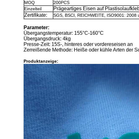
MOQ
200PCS
Prägeartiges Eisen auf Plastisolaufkl
Einzelteil
Zertifikate:
SGS, BSCI, REICHWEITE, ISO9001: 2008 
Parameter:
Übergangstemperatur: 155°C-160°C
Übergangsdruck: 4kg
Presse-Zeit: 15S-, hinteres oder vordereseisen an
Zerreißende Methode: Heiße oder kühle Arten der S
Produktanzeige: