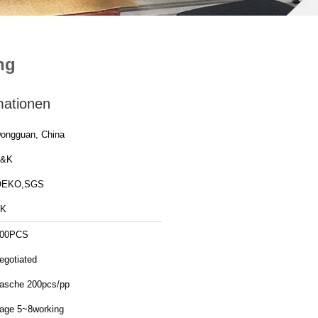
ng
mationen
ongguan, China
T&K
OEKO,SGS
TK
00PCS
egotiated
asche 200pcs/pp
age 5~8working