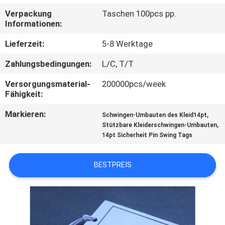
Verpackung
Taschen 100pcs pp.
TRETEN
Informationen:
SIE
Lieferzeit:
5-8 Werktage
MIT
Zahlungsbedingungen:
L/C, T/T
UNS
Versorgungsmaterial-
200000pcs/week
IN
Fähigkeit:
VERBINDUNG
Markieren:
,
Schwingen-Umbauten des Kleid14pt
,
Stützbare Kleiderschwingen-Umbauten
14pt Sicherheit Pin Swing Tags
FORDERN
SIE EIN
BESTPREIS
ZITAT
SITEMAP