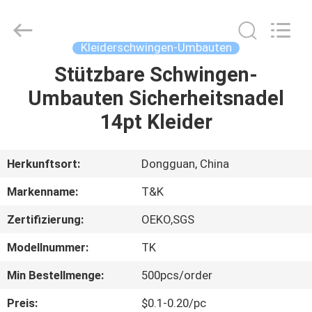
T&K
Garment
Accessories
Co.,Ltd.
All
Kleiderschwingen-Umbauten
Rights
Reserved.
Stützbare Schwingen-
HAUS
Umbauten Sicherheitsnadel
PRODUKTE
14pt Kleider
ÜBER
Herkunftsort:
Dongguan, China
UNS
Markenname:
T&K
Zertifizierung:
OEKO,SGS
FABRIK-
Modellnummer:
TK
AUSFLUG
Min Bestellmenge:
500pcs/order
QUALITÄTSKONTROLLE
Preis:
$0.1-0.20/pc