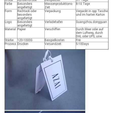
Größe
Kunden-Größe
Beispielzeit
5-7 Tage
Farbe
Besonders
Massenproduktions-
8-10 Tage
angefertigt
Zeit
Form
Rechteck oder
Verpackung
Verpackt in opp Tasche
besonders
und im harten Karton
angefertigt
Logo
Besonders
Verladehafen
Guangzhou.dongguan
angefertigt
Material
Papier
Verschiffen
Durch Meer oder auf
dem Luftweg, durch
DHL oder UPS, usw.
Stärke
120-1000G
Beispielkosten
Frei
Prozess
Drucken
Versandzeit
5-10Days