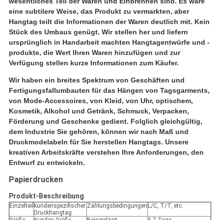
wesentliches Teil der Waren und Einbrennen sind. Es wäre
eine subtilere Weise, das Produkt zu vermarkten, aber
Hangtag teilt die Informationen der Waren deutlich mit. Kein
Stück des Umbaus genügt.
Wir stellen her und liefern
ursprünglich in Handarbeit machten Hangtagentwürfe und -
produkte, die Wert Ihren Waren hinzufügen und zur
Verfügung stellen kurze Informationen zum Käufer.
Wir haben ein breites Spektrum von Geschäften und
Fertigungsfallumbauten für das Hängen von Tagsgarments,
von Mode-Accessoires, von Kleid, von Uhr, optischem,
Kosmetik, Alkohol und Getränk, Schmuck, Verpacken,
Förderung und Geschenke gedient. Folglich gleichgültig,
dem Industrie Sie gehören, können wir nach Maß und
Druckmodelabeln für Sie herstellen Hangtags. Unsere
kreativen Arbeitskräfte verstehen Ihre Anforderungen, den
Entwurf zu entwickeln.
Papierdrucken
Produkt-Beschreibung
Einzelteil
kundenspezifischer
Zahlungsbedingungen
L/C, T/T, etc.
Druckhangtag