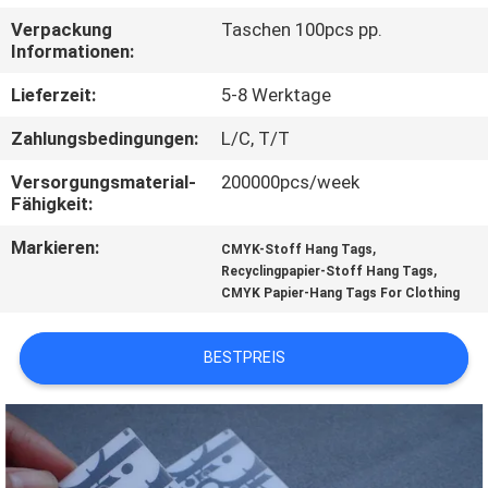
Verpackung
Taschen 100pcs pp.
TRETEN
Informationen:
SIE
Lieferzeit:
5-8 Werktage
MIT
Zahlungsbedingungen:
L/C, T/T
UNS
Versorgungsmaterial-
200000pcs/week
IN
Fähigkeit:
VERBINDUNG
Markieren:
,
CMYK-Stoff Hang Tags
,
Recyclingpapier-Stoff Hang Tags
CMYK Papier-Hang Tags For Clothing
FORDERN
SIE EIN
BESTPREIS
ZITAT
SITEMAP