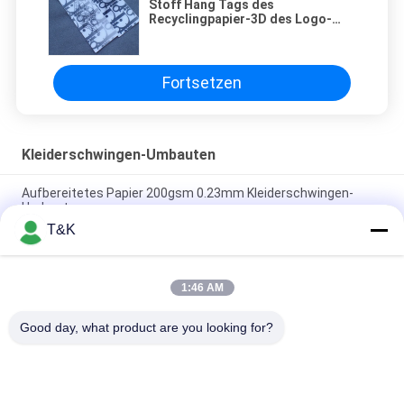
Stoff Hang Tags des
Recyclingpapier-3D des Logo-
CMYK
Fortsetzen
Kleiderschwingen-Umbauten
Aufbereitetes Papier 200gsm 0.23mm Kleiderschwingen-
Umbauten
T&K
Beschichteter Art Paper Ultrasonic Cut 0.6mm Papier-Hang
Tags For Clothing
1:46 AM
Stützbare Schwingen-Umbauten Sicherheitsnadel 14pt
Kleider
Good day, what product are you looking for?
Beliebte Kategorien
Alle