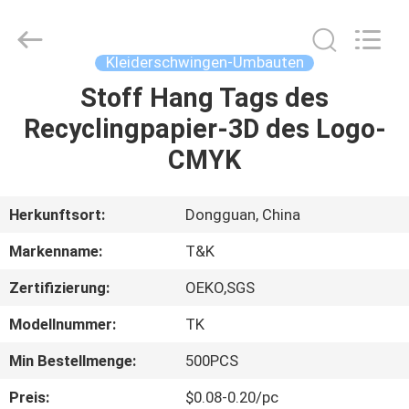
T&K
Garment
Accessories
Co.,Ltd.
All
Kleiderschwingen-Umbauten
Rights
Reserved.
Stoff Hang Tags des
HAUS
Recyclingpapier-3D des Logo-
PRODUKTE
CMYK
ÜBER
Herkunftsort:
Dongguan, China
UNS
Markenname:
T&K
Zertifizierung:
OEKO,SGS
FABRIK-
Modellnummer:
TK
AUSFLUG
Min Bestellmenge:
500PCS
QUALITÄTSKONTROLLE
Preis:
$0.08-0.20/pc