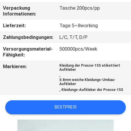
Verpackung
Tasche 200pcs/pp
TRETEN
Informationen:
SIE
Lieferzeit:
Tage 5~8working
MIT
Zahlungsbedingungen:
L/C, T/T, D/P
UNS
Versorgungsmaterial-
500000pcs/Week
IN
Fähigkeit:
VERBINDUNG
Markieren:
Kleidung der Presse-15S etikettiert
Aufkleber
,
FORDERN
0.8mm weiche Kleidungs-Umbau-
Aufkleber
,
SIE EIN
Kleidungs-Aufkleber der Presse-15S
ZITAT
BESTPREIS
SITEMAP