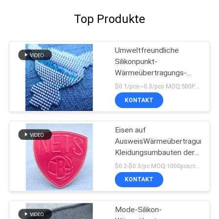
Top Produkte
Umweltfreundliche
Silikonpunkt-
Wärmeübertragungs-
Kleideraufkleber
$0.1/pcs~0.3/pcs MOQ:500PCS
KONTAKT
Eisen auf
AusweisWärmeübertragungs-
Kleidungsumbauten der
Kleidungs-Flecken
$0.2-$0.3/pc MOQ:1000pcs/color
prägeartigen TPU
KONTAKT
Mode-Silikon-