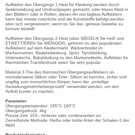
Aufkleber des Übergangs 1.Heat für Kleidung werden durch
Seidensiebung auf Umdruckpapier gemacht, oder klares Kleid in
den Blättern oder in Rollen, diesen Art von tagless Aufklebern
kann das meiste natürliche und die Kunststoffe befolgt werden
aber sich vergewissern, wenn es Sie das, genaue Gewebe zu
kennen bestellt.
Aufkleber des Übergangs 2.Heat (alias SIEGELN Sie heiß und
ETIKETTIEREN Sie WENIGER), gehören zu den populärsten
Aufklebern auf dem Kleidermarkt. Weitverbreitet im
Markennamen, Badebekleidung, Sport, Tanzkleidung,
Unterwäsche, Babykleidung zu den Markenetiketts, Aufkleber für
thermischen Transferdruck seien Sie sehr populär.
Material 3.The des thermischen Übergangsaufklebers ist-
normalerweise Silikon oder Tinte. Silikon ist harmlos, sicher und
ungiftig zum menschlichen Körper, kann der „einteilige
Gestaltungsmehrfarbenprozeß“ verwendet werden, um den
Auftritt bunter zu machen.
Parameter:
Übergangstemperatur: 155°C-160°C
Übergangsdruck: 4kg
Presse-Zeit: 15S-, hinteres oder vordereseisen an
Zerreißende Methode: Heiße oder kühle Arten der Schalen-2 der
Wahl
Produktinformation
: