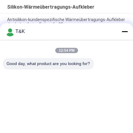
Silikon-Wärmeübertragungs-Aufkleber
Antisilikon-kundenspezifische Wärmeübertragungs-Aufkleber
des beleg-freies Entwurfs-3D
T&K
Glänzender 1.2mm Silikon-Wärmeübertragungs-Aufkleber-
Fabrik-Seidendruck-Flecken
12:54 PM
Tiere formen 3D 7cm, Wärmeübertragungs-, diekleid Silikon
Gummidrucken beschriftet
Good day, what product are you looking for?
Beliebte Kategorien
Alle
Kleidung Etikettiert 
Siebdruck-
Aufkleber
Kleidungs-Aufkleber
Gummi-Kleidungs-
Silikon-
Aufkleber
Wärmeübertragungs-
Aufkleber
Tpu-
Kundenspezifische 