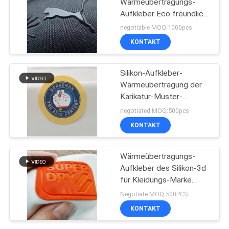
Wärmeübertragungs-
Aufkleber Eco freundlich
für Sport-Kleid
negotiable MOQ:1000pcs
KONTAKT
Silikon-Aufkleber-
Wärmeübertragung der
Karikatur-Muster-
bügelnde Kleidungs-3D
negotiated MOQ:500pcs
KONTAKT
Wärmeübertragungs-
Aufkleber des Silikon-3d
für Kleidungs-Marke
Pantone-Farbe
Negotiate MOQ:500PCS
KONTAKT