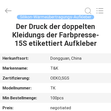
T&K
Garment
Accessories
Co.,Ltd.
All
Silikon-Wärmeübertragungs-Aufkleber
Rights
Reserved.
Der Druck der doppelten
HAUS
Kleidungs der Farbpresse-
PRODUKTE
15S etikettiert Aufkleber
ÜBER
Herkunftsort:
Dongguan, China
UNS
Markenname:
T&K
Zertifizierung:
OEKO,SGS
FABRIK-
Modellnummer:
TK
AUSFLUG
Min Bestellmenge:
100pcs
QUALITÄTSKONTROLLE
Preis:
negotiated