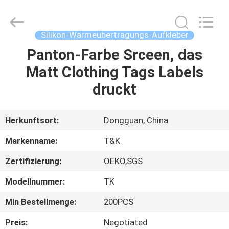
T&K
Garment
Accessories
Co.,Ltd.
All
Silikon-Wärmeübertragungs-Aufkleber
Rights
Reserved.
Panton-Farbe Srceen, das
HAUS
Matt Clothing Tags Labels
PRODUKTE
druckt
ÜBER
Herkunftsort:
Dongguan, China
UNS
Markenname:
T&K
Zertifizierung:
OEKO,SGS
FABRIK-
Modellnummer:
TK
AUSFLUG
Min Bestellmenge:
200PCS
QUALITÄTSKONTROLLE
Preis:
Negotiated