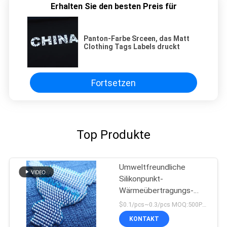
Erhalten Sie den besten Preis für
Panton-Farbe Srceen, das Matt
Clothing Tags Labels druckt
Fortsetzen
Top Produkte
Umweltfreundliche
Silikonpunkt-
Wärmeübertragungs-
Kleideraufkleber
$0.1/pcs~0.3/pcs MOQ:500PCS
KONTAKT