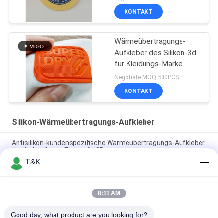
KONTAKT
Wärmeübertragungs-
Aufkleber des Silikon-3d
für Kleidungs-Marke
Pantone-Farbe
Negotiate MOQ:500PCS
KONTAKT
Silikon-Wärmeübertragungs-Aufkleber
Antisilikon-kundenspezifische Wärmeübertragungs-Aufkleber
des beleg-freies Entwurfs-3D
T&K
Glänzender 1.2mm Silikon-Wärmeübertragungs-Aufkleber-
Fabrik-Seidendruck-Flecken
8:11 AM
Tiere formen 3D 7cm, Wärmeübertragungs-, diekleid Silikon
Gummidrucken beschriftet
Good day, what product are you looking for?