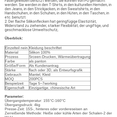
Fasergeweben benutzt werden, die können von PU gemacht
werden. Sie werden in den T-Shirts, in den kulturellen Hemden, in
den Jeans, in den Strickjacken, in den Sweatshirts, in den
Handschuhen, in den Schuhen, in den Hüten, in den Taschen, in
etc. benutzt.
2. Der flache Silikonflecken hat geringfügige Elastizität,
Widerstand zu ziehender, starker Flexibilität, der ungiftige, und
geschmacklose Umweltschutz,
Überblick:
Einzelteil nein.
Kleidung beschriftet
Material
Silikon 100%
Prozess
Srceen-Drucken, Wärmeübertragung
Farbe
als panton
Größe/Form
Als Kundenantrag
Stärke
flach oder 3D, als Entwurfsgrafik
Gebrauch
Mantel, Kleid
MOQ
200PCS
Beispielzeit
Tage 5~7working
Eigenschaft
Einzigartige, chinesische Art
Parameter:
Übergangstemperatur: 155°C-160°C
Übergangsdruck: 4kg
Presse-Zeit: 15S-, hinteres oder vordereseisen an
Zerreißende Methode: Heiße oder kühle Arten der Schalen-2 der