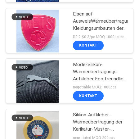
Eisen auf
AusweisWärmeübertragungs-
Kleidungsumbauten der
Kleidungs-Flecken
$0.2-$0.3/pc MOQ:1000pcs/color
prägeartigen TPU
KONTAKT
Mode-Silikon-
Wärmeübertragungs-
Aufkleber Eco freundlich
für Sport-Kleid
negotiable MOQ:1000pcs
KONTAKT
Silikon-Aufkleber-
Wärmeübertragung der
Karikatur-Muster-
bügelnde Kleidungs-3D
negotiated MOQ:500pcs