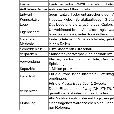
Farbe
Pantone-Farbe, CMYK oder als Ihr Entw
Aufkleber-Größe
entsprechend Ihrer Grafik
Entwurf
Soem-Entwurf oder entsprechend dem 
Kennsatztyp
Hauptaufkleber, Sorgfaltaufkleber, Größ
Logo
Das Logo und die Entwürfe des Käufers
Umweltfreundliches, Antifälschungs-, was
Eigenschaft
hitzebeständiges, anti-ultraviolettesetc.
Gefaltete
Ende faltete sich, Mitte sich faltete, geh
Methode
in den Rollen
Schneiden Sie
Hitze /laser/ mit Ultraschall
Verpacken
Standardexportverpackung normalerweis
Kleider, Taschen, Schuhe, Hüte, Gesch
Verwendung
Spielzeug ect.
Kapazität
1 Million pro Monat
Für die Probe ist es innerhalb 5 Werkta
Lieferfrist
empfingen.
Für die Masse ist es über 1-2weeks
Durch Eil auf dem Luftweg (DHL/TNT/
Verschiffen
gemäß der Anforderung des Kunden
Alle Nichtverkaufsprobe mit Logo, eing
Erklärung
eingetragenes Warenzeichen sind Eigen
nur Referenz