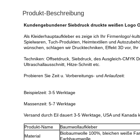
Produkt-Beschreibung
Kundengebundener Siebdruck druckte weißen Logo O
Als Kleiderhauptaufkleber es zeige ich Ihr Firmenlogo/-ku
Spielwaren, Tuch-Produkten, Heimtextilien und Autozubehö
wünschen, schlagen wir Drucktechniken, Effekt 3D vor, I
Techniken: Offsetdruck, Siebdruck, des Ausgleich-CMYK Dr
Ultraschallausschnitt, Hitze-Schnitt etc.
Probieren Sie Zeit u. Vorbereitungs- und Anlaufzeit:
Beispielzeit: 3-5 Werktage
Massenzeit: 5-7 Werktage
Versand durch Eil dauert 3-5 Werktage, USA und Kanada k
Produkt-Name
Baumwollaufkleber
Biobaumwolle 100%, bleichen weiße Fa
Material
Farbbaumwolle