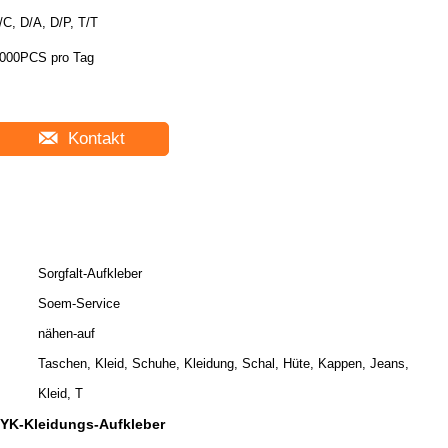
/C, D/A, D/P, T/T
000PCS pro Tag
Kontakt
Sorgfalt-Aufkleber
Soem-Service
nähen-auf
Taschen, Kleid, Schuhe, Kleidung, Schal, Hüte, Kappen, Jeans,
Kleid, T
YK-Kleidungs-Aufkleber