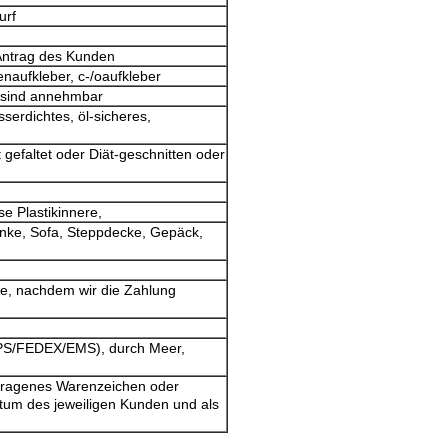
urf
Antrag des Kunden
enaufkleber, c-/oaufkleber
 sind annehmbar
serdichtes, öl-sicheres,
rt gefaltet oder Diät-geschnitten oder
e Plastikinnere,
enke, Sofa, Steppdecke, Gepäck,
ge, nachdem wir die Zahlung
UPS/FEDEX/EMS), durch Meer,
etragenes Warenzeichen oder
tum des jeweiligen Kunden und als