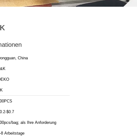
YK
mationen
ongguan, China
T&K
OEKO
TK
00PCS
0.2-$0.7
00pcs/bag; als Ihre Anforderung
-8 Arbeitstage