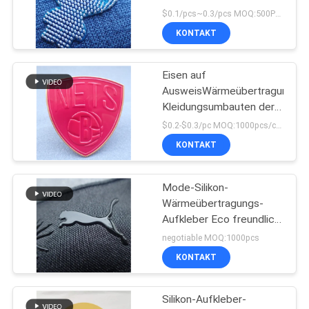
Kleideraufkleber
$0.1/pcs~0.3/pcs MOQ:500PCS
KONTAKT
Eisen auf
AusweisWärmeübertragungs-
Kleidungsumbauten der
Kleidungs-Flecken
$0.2-$0.3/pc MOQ:1000pcs/color
prägeartigen TPU
KONTAKT
Mode-Silikon-
Wärmeübertragungs-
Aufkleber Eco freundlich
für Sport-Kleid
negotiable MOQ:1000pcs
KONTAKT
Silikon-Aufkleber-