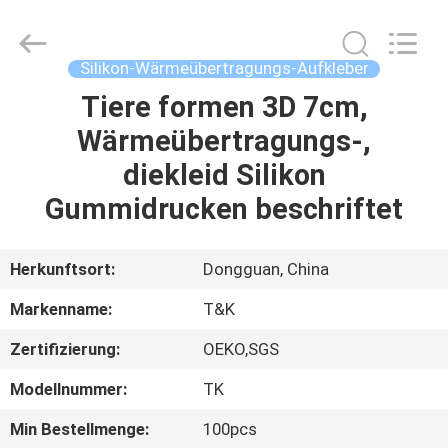
T&K
Garment
Accessories
Co.,Ltd.
All
Silikon-Wärmeübertragungs-Aufkleber
Rights
Reserved.
Tiere formen 3D 7cm,
HAUS
Wärmeübertragungs-,
PRODUKTE
diekleid Silikon
Gummidrucken beschriftet
ÜBER
UNS
Herkunftsort:
Dongguan, China
Markenname:
T&K
FABRIK-
Zertifizierung:
OEKO,SGS
AUSFLUG
Modellnummer:
TK
QUALITÄTSKONTROLLE
Min Bestellmenge:
100pcs