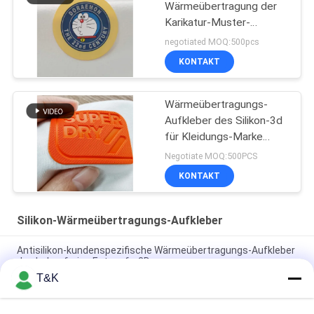
Wärmeübertragung der
Karikatur-Muster-
bügelnde Kleidungs-3D
negotiated MOQ:500pcs
KONTAKT
Wärmeübertragungs-
Aufkleber des Silikon-3d
für Kleidungs-Marke
Pantone-Farbe
Negotiate MOQ:500PCS
KONTAKT
Silikon-Wärmeübertragungs-Aufkleber
Antisilikon-kundenspezifische Wärmeübertragungs-Aufkleber
des beleg-freies Entwurfs-3D
T&K
Glänzender 1.2mm Silikon-Wärmeübertragungs-Aufkleber-
Fabrik-Seidendruck-Flecken