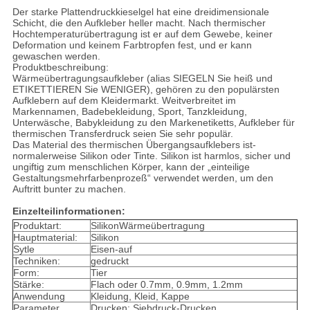
Der starke Plattendruckkieselgel hat eine dreidimensionale
Schicht, die den Aufkleber heller macht. Nach thermischer
Hochtemperaturübertragung ist er auf dem Gewebe, keiner
Deformation und keinem Farbtropfen fest, und er kann
gewaschen werden.
Produktbeschreibung:
Wärmeübertragungsaufkleber (alias SIEGELN Sie heiß und
ETIKETTIEREN Sie WENIGER), gehören zu den populärsten
Aufklebern auf dem Kleidermarkt. Weitverbreitet im
Markennamen, Badebekleidung, Sport, Tanzkleidung,
Unterwäsche, Babykleidung zu den Markenetiketts, Aufkleber für
thermischen Transferdruck seien Sie sehr populär.
Das Material des thermischen Übergangsaufklebers ist-
normalerweise Silikon oder Tinte. Silikon ist harmlos, sicher und
ungiftig zum menschlichen Körper, kann der „einteilige
Gestaltungsmehrfarbenprozeß“ verwendet werden, um den
Auftritt bunter zu machen.
Einzelteilinformationen:
Produktart:
SilikonWärmeübertragung
Hauptmaterial:
Silikon
Sytle
Eisen-auf
Techniken:
gedruckt
Form:
Tier
Stärke:
Flach oder 0.7mm, 0.9mm, 1.2mm
Anwendung
Kleidung, Kleid, Kappe
Parameter
Drucken: Siebdruck-Drucken,