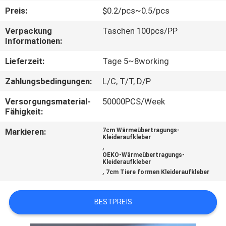
Preis:
$0.2/pcs~0.5/pcs
TRETEN
Verpackung
Taschen 100pcs/PP
SIE
Informationen:
MIT
Lieferzeit:
Tage 5~8working
UNS
Zahlungsbedingungen:
L/C, T/T, D/P
IN
Versorgungsmaterial-
50000PCS/Week
VERBINDUNG
Fähigkeit:
Markieren:
7cm Wärmeübertragungs-
FORDERN
Kleideraufkleber
,
SIE EIN
OEKO-Wärmeübertragungs-
Kleideraufkleber
,
ZITAT
7cm Tiere formen Kleideraufkleber
BESTPREIS
SITEMAP