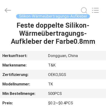
T&K
Garment
Accessories
Co.,Ltd.
All
Silikon-Wärmeübertragungs-Aufkleber
Rights
Reserved.
Feste doppelte Silikon-
HAUS
Wärmeübertragungs-
PRODUKTE
Aufkleber der Farbe0.8mm
ÜBER
Herkunftsort:
Dongguan, China
UNS
Markenname:
T&K
Zertifizierung:
OEKO,SGS
FABRIK-
Modellnummer:
TK
AUSFLUG
Min Bestellmenge:
500PCS
QUALITÄTSKONTROLLE
Preis:
$0.2~$0.4PCS