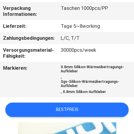
Verpackung
Taschen 1000pcs/PP
TRETEN
Informationen:
SIE
Lieferzeit:
Tage 5~8working
MIT
Zahlungsbedingungen:
L/C, T/T
UNS
Versorgungsmaterial-
30000pcs/week
IN
Fähigkeit:
VERBINDUNG
Markieren:
0.8mm Silikon-Wärmeübertragungs-
Aufkleber
,
FORDERN
Sgs-Silikon-Wärmeübertragungs-
Aufkleber
,
SIE EIN
0.8mm Silikon-Aufkleber
ZITAT
BESTPREIS
SITEMAP