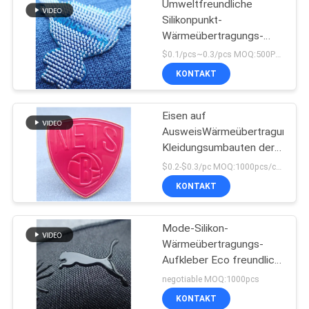
Umweltfreundliche
Silikonpunkt-
Wärmeübertragungs-
Kleideraufkleber
$0.1/pcs~0.3/pcs MOQ:500PCS
KONTAKT
Eisen auf
AusweisWärmeübertragungs-
Kleidungsumbauten der
Kleidungs-Flecken
$0.2-$0.3/pc MOQ:1000pcs/color
prägeartigen TPU
KONTAKT
Mode-Silikon-
Wärmeübertragungs-
Aufkleber Eco freundlich
für Sport-Kleid
negotiable MOQ:1000pcs
KONTAKT