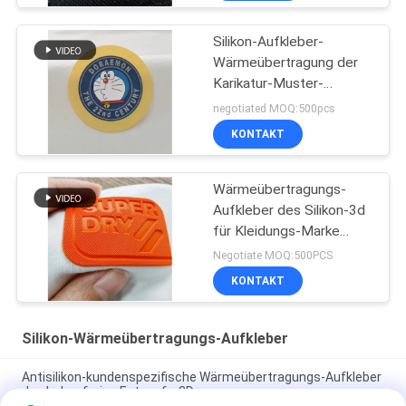
Silikon-Aufkleber-
Wärmeübertragung der
Karikatur-Muster-
bügelnde Kleidungs-3D
negotiated MOQ:500pcs
KONTAKT
Wärmeübertragungs-
Aufkleber des Silikon-3d
für Kleidungs-Marke
Pantone-Farbe
Negotiate MOQ:500PCS
KONTAKT
Silikon-Wärmeübertragungs-Aufkleber
Antisilikon-kundenspezifische Wärmeübertragungs-Aufkleber
des beleg-freies Entwurfs-3D