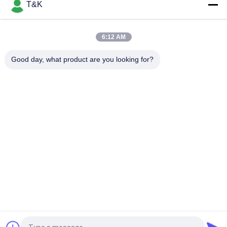
T&K
Glänzender 1.2mm Silikon-Wärmeübertragungs-Aufkleber-
Fabrik-Seidendruck-Flecken
6:12 AM
Tiere formen 3D 7cm, Wärmeübertragungs-, diekleid Silikon
Gummidrucken beschriftet
Good day, what product are you looking for?
Beliebte Kategorien
Alle
Kleidung Etikettiert 
Siebdruck-
Aufkleber
Kleidungs-Aufkleber
Gummi-Kleidungs-
Silikon-
Aufkleber
Wärmeübertragungs-
Aufkleber
Tpu-
Kundenspezifische 
Wärmeübertragungsetikett
Kleidungs-Flecken
Prägeartiges 
Kleiderschwingen-
Lederflicken
Umbauten