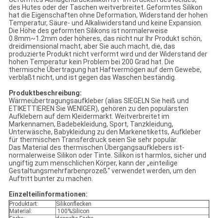
des Hutes oder der Taschen weitverbreitet. Geformtes Silikon
hat die Eigenschaften ohne Deformation, Widerstand der hohen
Temperatur, Säure- und Alkaliwiderstand und keine Expansion.
Die Höhe des geformten Silikons ist normalerweise
0.8mm~1.2mm oder höheres, das nicht nur Ihr Produkt schön,
dreidimensional macht, aber Sie auch macht, die, das
produzierte Produkt nicht verformt wird und der Widerstand der
hohen Temperatur kein Problem bei 200 Grad hat. Die
thermische Übertragung hat Haftvermögen auf dem Gewebe,
verblaßt nicht, und ist gegen das Waschen beständig.
Produktbeschreibung:
Wärmeübertragungsaufkleber (alias SIEGELN Sie heiß und
ETIKETTIEREN Sie WENIGER), gehören zu den populärsten
Aufklebern auf dem Kleidermarkt. Weitverbreitet im
Markennamen, Badebekleidung, Sport, Tanzkleidung,
Unterwäsche, Babykleidung zu den Markenetiketts, Aufkleber
für thermischen Transferdruck seien Sie sehr populär.
Das Material des thermischen Übergangsaufklebers ist-
normalerweise Silikon oder Tinte. Silikon ist harmlos, sicher und
ungiftig zum menschlichen Körper, kann der „einteilige
Gestaltungsmehrfarbenprozeß“ verwendet werden, um den
Auftritt bunter zu machen.
Einzelteilinformationen:
Produktart:
Silikonflecken
Material:
100%Silicon