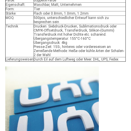
Farbe:
doppelte Farbe
Eigenschaft:
Waschbar, Matt, Unternehmen
Form:
Tier
Stärke:
Flach oder 0.8mm, 1.0mm, 1.2mm
MOQ
500pcs, unterschiedlicher Entwurf kann sich zu
besprechen sein
Technik
Drucken: Siebdruck-Drucken, Sublimationsdruck oder
CMYK-Offsetdruck, Transferdruck, Silikon-(Gummi)
Transferdruck mit hoher Dichte etc. scharend.
Übergangstemperatur: 155°C-160°C
Übergangsdruck: 4kg
Presse-Zeit: 15S-, hinteres oder vordereseisen an
Zerreißende Methode: Heiße oder kühle Arten der Schalen-
2 der Wahl
Lieferungsweisen
Durch Eil auf dem Luftweg oder Meer. DHL, UPS, Fedex