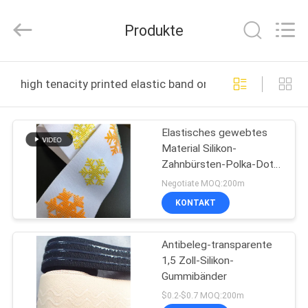
T&K
Garment
Accessories
Produkte
Co.,Ltd.
All
Rights
Reserved.
HAUS
high tenacity printed elastic band online manufacture
PRODUKTE
Elastisches gewebtes
Material Silikon-
ÜBER
Zahnbürsten-Polka-Dot
UNS
Coating Webbing Non
Negotiate MOQ:200m
Slips
KONTAKT
FABRIK-
Antibeleg-transparente
AUSFLUG
1,5 Zoll-Silikon-
Gummibänder
QUALITÄTSKONTROLLE
$0.2-$0.7 MOQ:200m