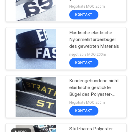
PRIVACY
Negotiate MOQ:200m
KONTAKT
POLICY
Elastische elastische
Nylonmehrfarbenbügel
des gewebten Materials
negotiable MOQ:200m
KONTAKT
Kundengebundene nicht
elastische gestickte
Bügel des Polyester-
gewebten Materials
Negotiate MOQ:200m
KONTAKT
Stützbares Polyester-