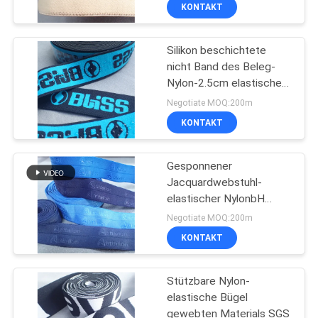
KONTAKT
TRETEN
Silikon beschichtete
SIE
nicht Band des Beleg-
MIT
Nylon-2.5cm elastisches
UNS
gewebten Materials
Negotiate MOQ:200m
IN
KONTAKT
VERBINDUNG
Gesponnener
Jacquardwebstuhl-
FORDERN
elastischer NylonbH
gurtet für Kleidung
SIE EIN
Negotiate MOQ:200m
KONTAKT
ZITAT
Stützbare Nylon-
SITEMAP
elastische Bügel
gewebten Materials SGS