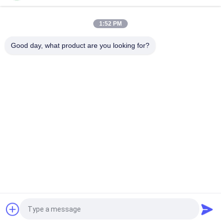
1:52 PM
Good day, what product are you looking for?
Beliebte Kategorien
Alle
Kleidung Etikettiert 
Siebdruck-
Aufkleber
Kleidungs-Aufkleber
Gummi-Kleidungs-
Silikon-
Aufkleber
Wärmeübertragungs-
Aufkleber
Tpu-
Kundenspezifische 
Wärmeübertragungsetikett
Kleidungs-Flecken
Prägeartiges 
Kleiderschwingen-
Lederflicken
Umbauten
Fordern Sie ein Angebot