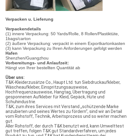
Verpacken u. Lieferung
Verpackendetails
(1) innere Verpackung: 50 Yards/Rolle, 8 Rollen/Plastiktüte,
1bags/carton
(2) äußere Verpackung: verpackt in einem Exportkartonkasten
(3) kann Verpackung zu Ihren Anforderungen gefolgt werden
Hafen
Shenzhen/Guangzhou
Vorbereitungs- und Anlaufzeit:
Hängt von Ihrer bestellten Quantität ab
Über uns:
T&K-Kleiderzusätze Co., Haupt Ltd. tun Siebdruckaufkleber,
Wäscheaufkleber, Einspritzungsausweise,
Hochfrequenzausweise, Hangtag, Übertragung und
gesponnenen Aufkleber für Kleid, Gepäck, Hüte und
Schuhindustrie.
T&K, zum ihres Services mit Verstand „schützende Marke
anzubieten und seines Wertes zu fördern“, sind wir an Detail
vom Rohstoff, Technik, Arbeitsprozess und so weiter machen
gut.
Aller Rohstoff, der durch T&K benutzt wird, kann Umwelttest
gut treffen, folgen T&K gut Standardverfahren, um jedes
Produkt zu tun, und T&K hat Kundendienstteam der