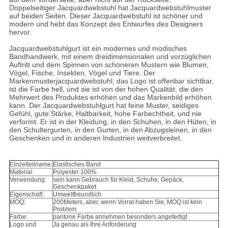
Doppelseitiger Jacquardwebstuhl hat Jacquardwebstuhlmuster
auf beiden Seiten. Dieser Jacquardwebstuhl ist schöner und
modern und hebt das Konzept des Entwurfes des Designers
hervor.
Jacquardwebstuhlgurt ist ein modernes und modisches
Bandhandwerk, mit einem dreidimensionalen und vorzüglichen
Auftritt und dem Spinnen von schöneren Mustern wie Blumen,
Vögel, Fische, Insekten, Vögel und Tiere. Der
Markenmusterjacquardwebstuhl, das Logo ist offenbar sichtbar,
ist die Farbe hell, und sie ist von der hohen Qualität, die den
Mehrwert des Produktes erhöhen und das Markenbild erhöhen
kann. Der Jacquardwebstuhlgurt hat feine Muster, seidiges
Gefühl, gute Stärke, Haltbarkeit, hohe Farbechtheit, und nie
verformt. Er ist in der Kleidung, in den Schuhen, in den Hüten, in
den Schultergurten, in den Gurten, in den Abzugsleinen, in den
Geschenken und in anderen Industrien weitverbreitet.
Einzelteilname:
Elastisches Band
Material:
Polyester 100%
Verwendung:
sein kann Gebrauch für Kleid, Schuhe, Gepäck,
Geschenkpaket
Eigenschaft:
Umweltfreundlich
MOQ:
200Meters, aber, wenn Vorrat haben Sie, MOQ ist kein
Problem
Farbe:
pantone Farbe annehmen besonders angefertigt
Logo und
Ja genau als Ihre Anforderung