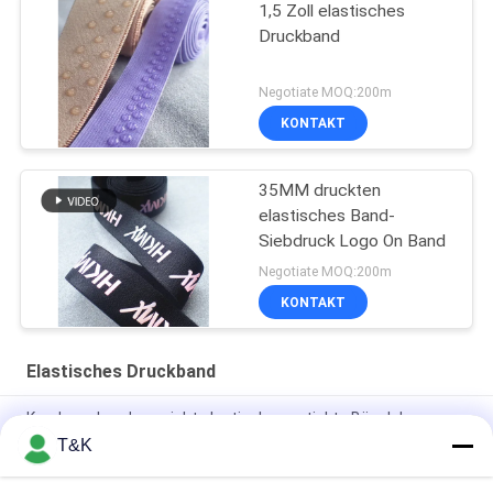
1,5 Zoll elastisches
Druckband
Negotiate MOQ:200m
KONTAKT
35MM druckten
elastisches Band-
Siebdruck Logo On Band
Negotiate MOQ:200m
KONTAKT
Elastisches Druckband
Kundengebundene nicht elastische gestickte Bügel des
Polyester-gewebten Materials
T&K
Bunter Logo Nylon 5cm druckte elastisches Band