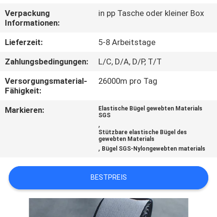
Verpackung
in pp Tasche oder kleiner Box
TRETEN
Informationen:
SIE
Lieferzeit:
5-8 Arbeitstage
MIT
Zahlungsbedingungen:
L/C, D/A, D/P, T/T
UNS
Versorgungsmaterial-
26000m pro Tag
IN
Fähigkeit:
VERBINDUNG
Markieren:
Elastische Bügel gewebten Materials
SGS
,
FORDERN
Stützbare elastische Bügel des
gewebten Materials
,
SIE EIN
Bügel SGS-Nylongewebten materials
ZITAT
BESTPREIS
SITEMAP