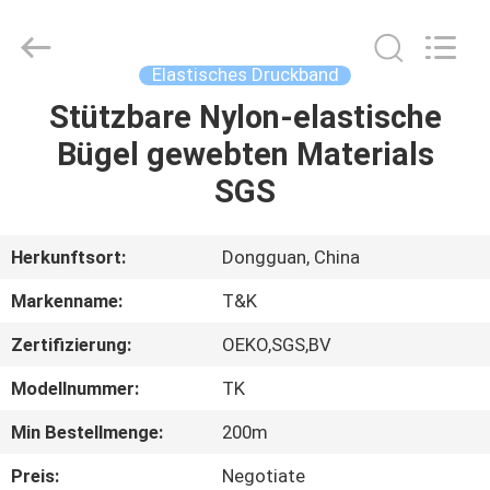
T&K
Garment
Accessories
Co.,Ltd.
All
Elastisches Druckband
Rights
Reserved.
Stützbare Nylon-elastische
HAUS
Bügel gewebten Materials
PRODUKTE
SGS
ÜBER
Herkunftsort:
Dongguan, China
UNS
Markenname:
T&K
Zertifizierung:
OEKO,SGS,BV
FABRIK-
Modellnummer:
TK
AUSFLUG
Min Bestellmenge:
200m
QUALITÄTSKONTROLLE
Preis:
Negotiate