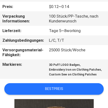
Preis:
$0.12~0.14
TRETEN
Verpackung
100 Stück/PP-Tasche, nach
SIE
Informationen:
Kundenwunsch
MIT
Lieferzeit:
Tage 5~8working
UNS
Zahlungsbedingungen:
L/C, T/T
IN
Versorgungsmaterial-
25000 Stück/Woche
VERBINDUNG
Fähigkeit:
Markieren:
,
3D Puff LOGO Badges
FORDERN
,
Embroidery Iron on Clothing Patches
SIE EIN
Custom Sew on Clothing Patches
ZITAT
BESTPREIS
SITEMAP