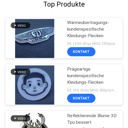
Top Produkte
Wärmeübertragungs-
kundenspezifische
Kleidungs-Flecken
$0.15-$0.30/pc MOQ:1000pcs
KONTAKT
Prägeartige
kundenspezifische
Kleidungs-Flecken
$0.10-0.30/pc MOQ:500pcs/color
KONTAKT
Reflektierende Blume 3D
Tpu bessert