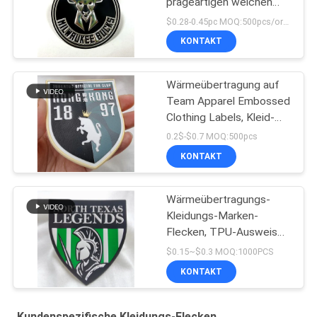
prägeartigen weichen
Applikations-
$0.28-0.45pc MOQ:500pcs/order
Hochfrequenzausweis
KONTAKT
aus
Wärmeübertragung auf
Team Apparel Embossed
Clothing Labels, Kleid-
Tpu-Ausweis
0.2$-$0.7 MOQ:500pcs
KONTAKT
Wärmeübertragungs-
Kleidungs-Marken-
Flecken, TPU-Ausweis
für Team Apparel
$0.15~$0.3 MOQ:1000PCS
KONTAKT
Kundenspezifische Kleidungs-Flecken