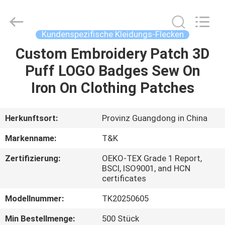
T&K
Garment
Accessories
Co.,Ltd.
All
Kundenspezifische Kleidungs-Flecken
Rights
Reserved.
Custom Embroidery Patch 3D
HAUS
Puff LOGO Badges Sew On
PRODUKTE
Iron On Clothing Patches
ÜBER
Herkunftsort:
Provinz Guangdong in China
UNS
Markenname:
T&K
Zertifizierung:
OEKO-TEX Grade 1 Report,
FABRIK-
BSCI, ISO9001, and HCN
certificates
AUSFLUG
Modellnummer:
TK20250605
QUALITÄTSKONTROLLE
Min Bestellmenge:
500 Stück