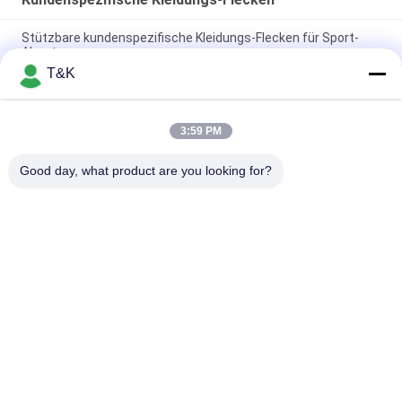
Stützbare kundenspezifische Kleidungs-Flecken für Sport-
Abnutzung
T&K
Druck Flecken Haupt-Logo For Famous Brand der Logo
Wärmeübertragungs-TPU
3:59 PM
Dauerhafte Einspritzung 3D druckte kundenspezifische
Kleidungs-Flecken
Good day, what product are you looking for?
Beliebte Kategorien
Alle
Kleidung Etikettiert 
Siebdruck-
Aufkleber
Kleidungs-Aufkleber
Gummi-Kleidungs-
Silikon-
Aufkleber
Wärmeübertragungs-
Aufkleber
Tpu-
Kundenspezifische 
Wärmeübertragungsetikett
Kleidungs-Flecken