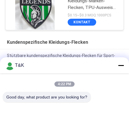
Kleidungs-Marken-
Flecken, TPU-Ausweis
für Team Apparel
$0.15~$0.3 MOQ:1000PCS
KONTAKT
Kundenspezifische Kleidungs-Flecken
Stützbare kundenspezifische Kleidungs-Flecken für Sport-
Abnutzung
T&K
Druck Flecken Haupt-Logo For Famous Brand der Logo
Wärmeübertragungs-TPU
4:22 PM
Dauerhafte Einspritzung 3D druckte kundenspezifische
Good day, what product are you looking for?
Kleidungs-Flecken
Beliebte Kategorien
Alle