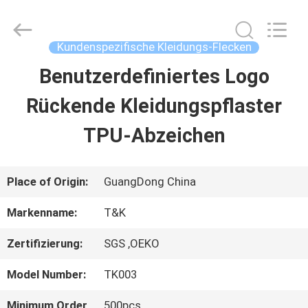
2026
T&K
Garment
Accessories
Kundenspezifische Kleidungs-Flecken
Co.,Ltd.
All
Benutzerdefiniertes Logo
HAUS
Rights
Reserved.
Rückende Kleidungspflaster
PRODUKTE
TPU-Abzeichen
ÜBER
Place of Origin:
GuangDong China
UNS
Markenname:
T&K
Zertifizierung:
SGS ,OEKO
FABRIK-
Model Number:
TK003
AUSFLUG
Minimum Order
500pcs