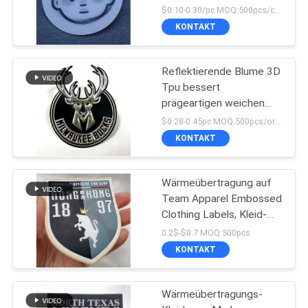
$0.10-0.30/pc MOQ:500pcs/color
KONTAKT
Reflektierende Blume 3D
Tpu bessert
prägeartigen weichen
Applikations-
$0.28-0.45pc MOQ:500pcs/order
Hochfrequenzausweis
KONTAKT
aus
Wärmeübertragung auf
Team Apparel Embossed
Clothing Labels, Kleid-
Tpu-Ausweis
0.2$-$0.7 MOQ:500pcs
KONTAKT
Wärmeübertragungs-