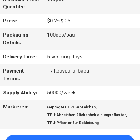
Quantity:
QUALITÄTSKONTROLLE
Preis:
$0.2~$0.5
TRETEN
Packaging
100pcs/bag
Details:
SIE
Delivery Time:
5 working days
MIT
Payment
T/T,paypal,alibaba
UNS
Terms:
IN
Supply Ability:
50000/week
VERBINDUNG
Markieren:
,
Geprägtes TPU-Abzeichen
,
TPU-Abzeichen Rückenbekleidungspflaster
FORDERN
TPU-Pflaster für Bekleidung
SIE EIN