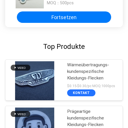
MOQ：
500pcs
Fortsetzen
Top Produkte
Wärmeübertragungs-
kundenspezifische
Kleidungs-Flecken
$0.15-$0.30/pc MOQ:1000pcs
KONTAKT
Prägeartige
kundenspezifische
Kleidungs-Flecken