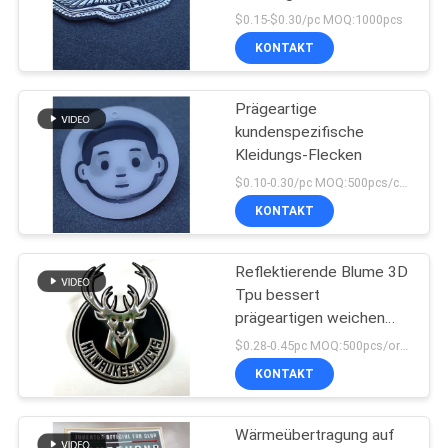
$0.15-$0.30/pc MOQ:1000pcs
KONTAKT
Prägeartige
kundenspezifische
Kleidungs-Flecken
$0.10-0.30/pc MOQ:500pcs/color
KONTAKT
Reflektierende Blume 3D
Tpu bessert
prägeartigen weichen
Applikations-
$0.28-0.45pc MOQ:500pcs/order
Hochfrequenzausweis
KONTAKT
aus
Wärmeübertragung auf