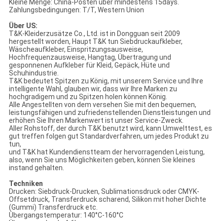
Kleine Menge: China-Posten über mindestens 15days.
Zahlungsbedingungen: T/T, Western Union
Über US:
T&K-Kleiderzusätze Co., Ltd. ist in Dongguan seit 2009
hergestellt worden, Haupt T&K tun Siebdruckaufkleber,
Wäscheaufkleber, Einspritzungsausweise,
Hochfrequenzausweise, Hangtag, Übertragung und
gesponnenen Aufkleber für Kleid, Gepäck, Hüte und
Schuhindustrie.
T&K bedeutet Spitzen zu König, mit unserem Service und Ihre
intelligente Wahl, glauben wir, dass wir Ihre Marken zu
hochgradigem und zu Spitzen holen können König.
Alle Angestellten von dem versehen Sie mit den bequemen,
leistungsfähigen und zufriedenstellenden Dienstleistungen und
erhöhen Sie Ihren Markenwert ist unser Service-Zweck.
Aller Rohstoff, der durch T&K benutzt wird, kann Umwelttest, es
gut treffen folgen gut Standardverfahren, um jedes Produkt zu
tun,
und T&K hat Kundendienstteam der hervorragenden Leistung,
also, wenn Sie uns Möglichkeiten geben, können Sie kleines
instand gehalten.
Techniken
Drucken: Siebdruck-Drucken, Sublimationsdruck oder CMYK-
Offsetdruck, Transferdruck scharend, Silikon mit hoher Dichte
(Gummi) Transferdruck etc.
Übergangstemperatur: 140°C-160°C