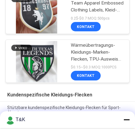
Team Apparel Embossed
Clothing Labels, Kleid-
Tpu-Ausweis
0.2$-$0.7 MOQ:500pcs
KONTAKT
Wärmeübertragungs-
Kleidungs-Marken-
Flecken, TPU-Ausweis
für Team Apparel
$0.15~$0.3 MOQ:1000PCS
KONTAKT
Kundenspezifische Kleidungs-Flecken
Stützbare kundenspezifische Kleidungs-Flecken für Sport-
Abnutzung
T&K
Druck Flecken Haupt-Logo For Famous Brand der Logo
Wärmeübertragungs-TPU