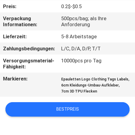
Preis:
0.2$-$0.5
TRETEN
Verpackung
500pcs/bag; als Ihre
SIE
Informationen:
Anforderung
MIT
Lieferzeit:
5-8 Arbeitstage
UNS
Zahlungsbedingungen:
L/C, D/A, D/P, T/T
IN
Versorgungsmaterial-
10000pcs pro Tag
VERBINDUNG
Fähigkeit:
Markieren:
,
Epauletten Logo Clothing Tags Labels
FORDERN
,
6cm Kleidungs-Umbau-Aufkleber
7cm 3D TPU Flecken
SIE EIN
ZITAT
BESTPREIS
SITEMAP