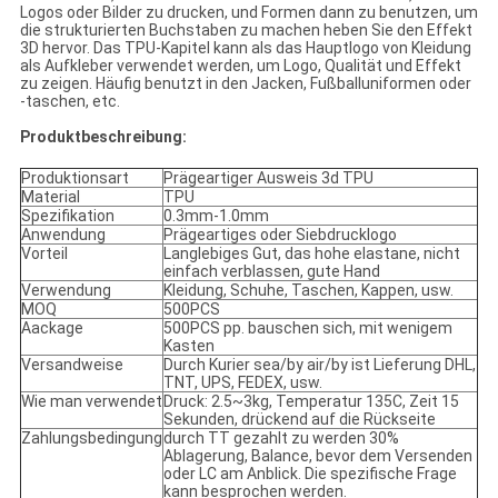
Logos oder Bilder zu drucken, und Formen dann zu benutzen, um
die strukturierten Buchstaben zu machen heben Sie den Effekt
3D hervor. Das TPU-Kapitel kann als das Hauptlogo von Kleidung
als Aufkleber verwendet werden, um Logo, Qualität und Effekt
zu zeigen. Häufig benutzt in den Jacken, Fußballuniformen oder
-taschen, etc.
Produktbeschreibung:
Produktionsart
Prägeartiger Ausweis 3d TPU
Material
TPU
Spezifikation
0.3mm-1.0mm
Anwendung
Prägeartiges oder Siebdrucklogo
Vorteil
Langlebiges Gut, das hohe elastane, nicht
einfach verblassen, gute Hand
Verwendung
Kleidung, Schuhe, Taschen, Kappen, usw.
MOQ
500PCS
Aackage
500PCS pp. bauschen sich, mit wenigem
Kasten
Versandweise
Durch Kurier sea/by air/by ist Lieferung DHL,
TNT, UPS, FEDEX, usw.
Wie man verwendet
Druck: 2.5~3kg, Temperatur 135C, Zeit 15
Sekunden, drückend auf die Rückseite
Zahlungsbedingung
durch TT gezahlt zu werden 30%
Ablagerung, Balance, bevor dem Versenden
oder LC am Anblick. Die spezifische Frage
kann besprochen werden.