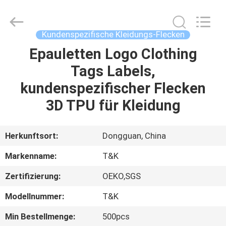
T&K
Garment
Accessories
Co.,Ltd.
All
Kundenspezifische Kleidungs-Flecken
Rights
Reserved.
Epauletten Logo Clothing
HAUS
Tags Labels,
PRODUKTE
kundenspezifischer Flecken
3D TPU für Kleidung
ÜBER
UNS
Herkunftsort:
Dongguan, China
Markenname:
T&K
FABRIK-
Zertifizierung:
OEKO,SGS
AUSFLUG
Modellnummer:
T&K
QUALITÄTSKONTROLLE
Min Bestellmenge:
500pcs