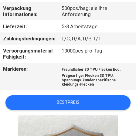
Verpackung
500pcs/bag; als Ihre
TRETEN
Informationen:
Anforderung
SIE
Lieferzeit:
5-8 Arbeitstage
MIT
Zahlungsbedingungen:
L/C, D/A, D/P, T/T
UNS
Versorgungsmaterial-
10000pcs pro Tag
IN
Fähigkeit:
VERBINDUNG
Markieren:
,
Freundlicher 3D TPU Flecken Eco
,
Prägeartiger Flecken 3D TPU
Spannungs-kundenspezifische
FORDERN
Kleidungs-Flecken
SIE EIN
BESTPREIS
ZITAT
SITEMAP