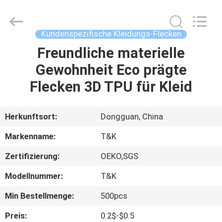
T&K
Garment
Accessories
Co.,Ltd.
All
Kundenspezifische Kleidungs-Flecken
Rights
Reserved.
Freundliche materielle
HAUS
Gewohnheit Eco prägte
PRODUKTE
Flecken 3D TPU für Kleid
ÜBER
Herkunftsort:
Dongguan, China
UNS
Markenname:
T&K
Zertifizierung:
OEKO,SGS
FABRIK-
Modellnummer:
T&K
AUSFLUG
Min Bestellmenge:
500pcs
QUALITÄTSKONTROLLE
Preis:
0.2$-$0.5