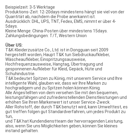
Beispielzeit: 3-5 Werktage
Produktions-Zeit: 12-20days mindestens hängt sie viel von der
Quantität ab, nachdem die Probe anerkannt ist.
Ausdrücklich: DHL, UPS, TNT, Fedex, EMS, nimmt er über 4-
5days.
Kleine Menge: China-Posten über mindestens 15days.
Zahlungsbedingungen: T/T, Western Union
Über US:
T&K-Kleiderzusätze Co., Ltd. ist in Dongguan seit 2009
hergestellt worden, Haupt T&K tun Siebdruckaufkleber,
Wäscheaufkleber, Einspritzungsausweise,
Hochfrequenzausweise, Hangtag, Übertragung und
gesponnenen Aufkleber für Kleid, Gepäck, Hüte und
Schuhindustrie.
T&K bedeutet Spitzen zu König, mit unserem Service und Ihre
intelligente Wahl, glauben wir, dass wir Ihre Marken zu
hochgradigem und zu Spitzen holen können König.
Alle Angestellten von dem versehen Sie mit den bequemen,
leistungsfähigen und zufriedenstellenden Dienstleistungen und
erhöhen Sie Ihren Markenwert ist unser Service-Zweck.
Aller Rohstoff, der durch T&K benutzt wird, kann Umwelttest, es
gut treffen folgen gut Standardverfahren, um jedes Produkt zu
tun,
und T&K hat Kundendienstteam der hervorragenden Leistung,
also, wenn Sie uns Möglichkeiten geben, können Sie kleines
instand gehalten.