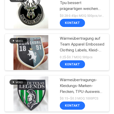
Tpu bessert
prägeartigen weichen
Applikations-
$0.28-0.45pc MOQ:500pcs/order
Hochfrequenzausweis
KONTAKT
aus
Wärmeübertragung auf
Team Apparel Embossed
Clothing Labels, Kleid-
Tpu-Ausweis
0.2$-$0.7 MOQ:500pcs
KONTAKT
Wärmeübertragungs-
Kleidungs-Marken-
Flecken, TPU-Ausweis
für Team Apparel
$0.15~$0.3 MOQ:1000PCS
KONTAKT