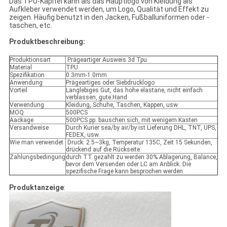
Das TPU-Kapitel kann als das Hauptlogo von Kleidung als
Aufkleber verwendet werden, um Logo, Qualität und Effekt zu
zeigen. Häufig benutzt in den Jacken, Fußballuniformen oder -
taschen, etc.
Produktbeschreibung:
Produktionsart
Prägeartiger Ausweis 3d Tpu
Material
TPU
Spezifikation
0.3mm-1.0mm
Anwendung
Prägeartiges oder Siebdrucklogo
Vorteil
Langlebiges Gut, das hohe elastane, nicht einfach
verblassen, gute Hand
Verwendung
Kleidung, Schuhe, Taschen, Kappen, usw.
MOQ
500PCS
Aackage
500PCS pp. bauschen sich, mit wenigem Kasten
Versandweise
Durch Kurier sea/by air/by ist Lieferung DHL, TNT, UPS,
FEDEX, usw.
Wie man verwendet
Druck: 2.5~3kg, Temperatur 135C, Zeit 15 Sekunden,
drückend auf die Rückseite
Zahlungsbedingung
durch TT gezahlt zu werden 30% Ablagerung, Balance,
bevor dem Versenden oder LC am Anblick. Die
spezifische Frage kann besprochen werden.
Produktanzeige
: