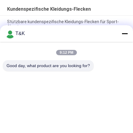
Kundenspezifische Kleidungs-Flecken
Stützbare kundenspezifische Kleidungs-Flecken für Sport-
Abnutzung
T&K
Druck Flecken Haupt-Logo For Famous Brand der Logo
Wärmeübertragungs-TPU
9:12 PM
Dauerhafte Einspritzung 3D druckte kundenspezifische
Kleidungs-Flecken
Good day, what product are you looking for?
Beliebte Kategorien
Alle
Kleidung Etikettiert 
Siebdruck-
Aufkleber
Kleidungs-Aufkleber
Gummi-Kleidungs-
Silikon-
Aufkleber
Wärmeübertragungs-
Aufkleber
Tpu-
Kundenspezifische 