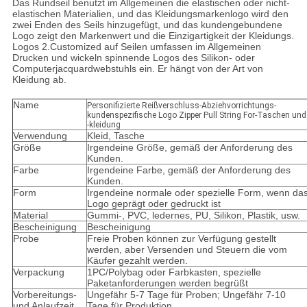
Das Rundseil benutzt im Allgemeinen die elastischen oder nicht-
elastischen Materialien, und das Kleidungsmarkenlogo wird den
zwei Enden des Seils hinzugefügt, und das kundengebundene
Logo zeigt den Markenwert und die Einzigartigkeit der Kleidungs.
Logos 2.Customized auf Seilen umfassen im Allgemeinen
Drucken und wickeln spinnende Logos des Silikon- oder
Computerjacquardwebstuhls ein. Er hängt von der Art von
Kleidung ab.
Name
Personifizierte Reißverschluss-Abziehvorrichtungs-
kundenspezifische Logo Zipper Pull String For-Taschen und
-kleidung
Verwendung
Kleid, Tasche
Größe
Irgendeine Größe, gemäß der Anforderung des
Kunden.
Farbe
Irgendeine Farbe, gemäß der Anforderung des
Kunden.
Form
Irgendeine normale oder spezielle Form, wenn da
Logo geprägt oder gedruckt ist
Material
Gummi-, PVC, ledernes, PU, Silikon, Plastik, usw.
Bescheinigung
Bescheinigung
Probe
Freie Proben können zur Verfügung gestellt
werden, aber Versenden und Steuern die vom
Käufer gezahlt werden.
Verpackung
1PC/Polybag oder Farbkasten, spezielle
Paketanforderungen werden begrüßt
Vorbereitungs-
Ungefähr 5-7 Tage für Proben; Ungefähr 7-10
und Anlaufzeit
Tage für Produktion