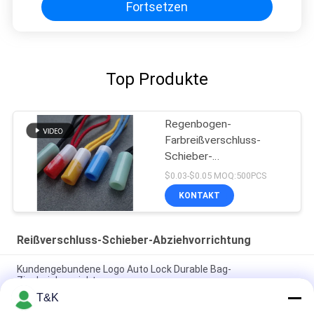
Fortsetzen
Top Produkte
Regenbogen-
Farbreißverschluss-
Schieber-
Abziehvorrichtung
$0.03-$0.05 MOQ:500PCS
KONTAKT
Reißverschluss-Schieber-Abziehvorrichtung
Kundengebundene Logo Auto Lock Durable Bag-
Zipabziehvorrichtung
T&K
Spritzen PET ISO9001 Reißverschluss-Schieber-