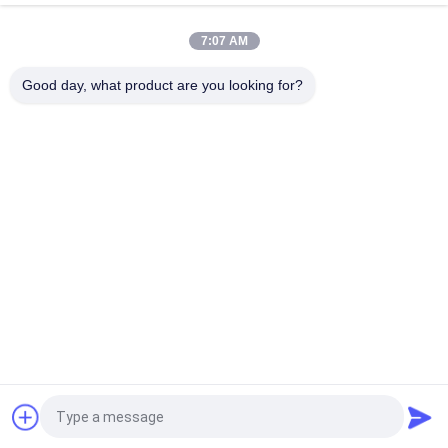
Abziehvorrichtung
7:07 AM
Bunte Einspritzung Gummi-TPU ODM Reißverschluss-
Abziehvorrichtung für Gepäck
Good day, what product are you looking for?
Beliebte Kategorien
Alle
Kleidung Etikettiert 
Siebdruck-
Aufkleber
Kleidungs-Aufkleber
Gummi-Kleidungs-
Silikon-
Aufkleber
Wärmeübertragungs-
Aufkleber
Tpu-
Kundenspezifische 
Wärmeübertragungsetikett
Kleidungs-Flecken
Prägeartiges 
Kleiderschwingen-
Lederflicken
Umbauten
Fordern Sie ein Angebot