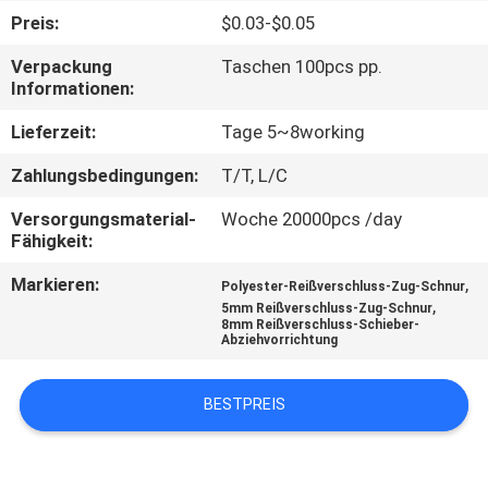
Preis:
$0.03-$0.05
TRETEN
Verpackung
Taschen 100pcs pp.
SIE
Informationen:
MIT
Lieferzeit:
Tage 5~8working
UNS
Zahlungsbedingungen:
T/T, L/C
IN
Versorgungsmaterial-
Woche 20000pcs /day
VERBINDUNG
Fähigkeit:
Markieren:
,
Polyester-Reißverschluss-Zug-Schnur
FORDERN
,
5mm Reißverschluss-Zug-Schnur
8mm Reißverschluss-Schieber-
SIE EIN
Abziehvorrichtung
ZITAT
BESTPREIS
SITEMAP