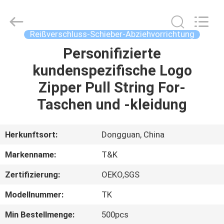
T&K
Garment
Accessories
Co.,Ltd.
All
Reißverschluss-Schieber-Abziehvorrichtung
Rights
Reserved.
Personifizierte
HAUS
kundenspezifische Logo
PRODUKTE
Zipper Pull String For-
Taschen und -kleidung
ÜBER
UNS
Herkunftsort:
Dongguan, China
Markenname:
T&K
FABRIK-
Zertifizierung:
OEKO,SGS
AUSFLUG
Modellnummer:
TK
QUALITÄTSKONTROLLE
Min Bestellmenge:
500pcs