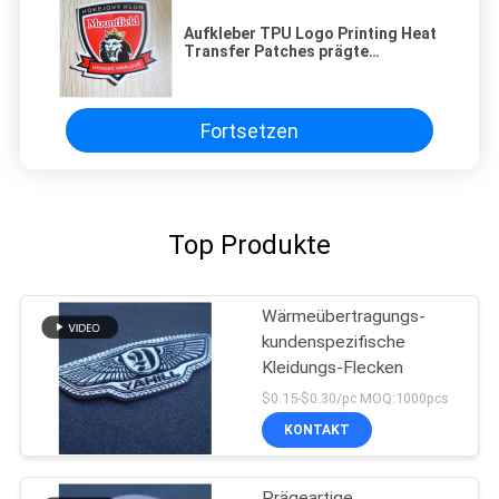
Aufkleber TPU Logo Printing Heat
Transfer Patches prägte
kundenspezifisches
Fortsetzen
Top Produkte
Wärmeübertragungs-
kundenspezifische
Kleidungs-Flecken
$0.15-$0.30/pc MOQ:1000pcs
KONTAKT
Prägeartige