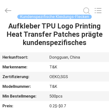
T&K
Garment
Accessories
Co.,Ltd.
All
Kundenspezifische Kleidungs-Flecken
Rights
Reserved.
Aufkleber TPU Logo Printing
HAUS
Heat Transfer Patches prägte
PRODUKTE
kundenspezifisches
ÜBER
Herkunftsort:
Dongguan, China
UNS
Markenname:
T&K
Zertifizierung:
OEKO,SGS
FABRIK-
Modellnummer:
T&K
AUSFLUG
Min Bestellmenge:
500pcs
QUALITÄTSKONTROLLE
Preis:
0.2$-$0.7