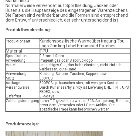
Marke hinzu.
Normalerweise verwendet auf Sportkleidung, Jacken oder
Hüten als die Hauptanzeige des eingetragenen Warenzeichens.
Die Farben sind veränderbar und die Formen sind entsprechend
dem Entwurf unterschiedlich, der sehr unterscheidend ist
Produktbeschreibung:
Kundenspezifische Wärmeübertragung Tpu
Produktionsart
Logo Printing Label Embossed Patches
Material
TPU
Spezifikation
0.3mm-1.0mm
Anwendung
Prägeartiges oder Siebdrucklogo
Vorteil
Langlebiges Gut, das hohe elastane, nicht einfach
verblassen, gute Hand
Verwendung
Kleidung, Schuhe, Taschen, Kappen, usw.
MOQ
500PCS
Aackage
500PCS pp. bauschen sich, mit wenigem Kasten
Versandweise
Durch Kurier sea/by air/by ist Lieferung DHL, TNT, UPS,
FEDEX, usw.
Lieferfrist
3~5days
Zahlungsbedingung
durch TT gezahlt zu werden 30% Ablagerung, Balance,
bevor dem Versenden oder LC am Anblick. Die
spezifische Frage kann besprochen werden.
Produktanzeige: