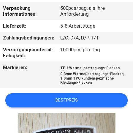
Verpackung
500pcs/bag; als Ihre
TRETEN
Informationen:
Anforderung
SIE
Lieferzeit:
5-8 Arbeitstage
MIT
Zahlungsbedingungen:
L/C, D/A, D/P, T/T
UNS
Versorgungsmaterial-
10000pcs pro Tag
IN
Fähigkeit:
VERBINDUNG
Markieren:
,
TPU-Wärmeübertragungs-Flecken
,
0.3mm Wärmeübertragungs-Flecken
1.0mm TPU kundenspezifische
FORDERN
Kleidungs-Flecken
SIE EIN
BESTPREIS
ZITAT
SITEMAP