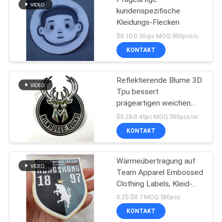
kundenspezifische
Kleidungs-Flecken
$0.10-0.30/pc MOQ:500pcs/color
KONTAKT
Reflektierende Blume 3D
Tpu bessert
prägeartigen weichen
Applikations-
$0.28-0.45pc MOQ:500pcs/order
Hochfrequenzausweis
KONTAKT
aus
Wärmeübertragung auf
Team Apparel Embossed
Clothing Labels, Kleid-
Tpu-Ausweis
0.2$-$0.7 MOQ:500pcs
KONTAKT