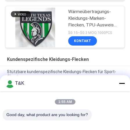
Wärmeübertragungs-
Kleidungs-Marken-
Flecken, TPU-Ausweis
für Team Apparel
$0.15~$0.3 MOQ:1000PCS
KONTAKT
Kundenspezifische Kleidungs-Flecken
Stützbare kundenspezifische Kleidungs-Flecken für Sport-
Abnutzung
T&K
Druck Flecken Haupt-Logo For Famous Brand der Logo
Wärmeübertragungs-TPU
1:55 AM
Dauerhafte Einspritzung 3D druckte kundenspezifische
Kleidungs-Flecken
Good day, what product are you looking for?
Beliebte Kategorien
Alle